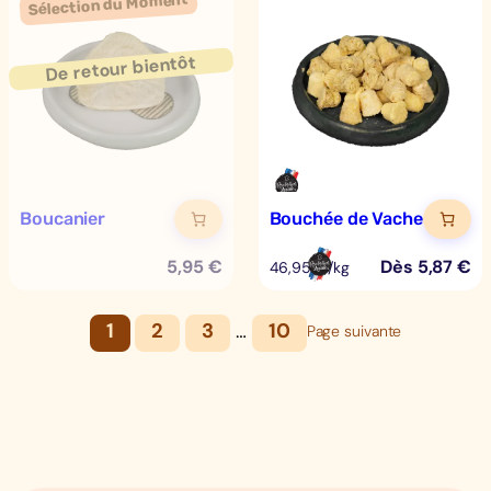
Boucanier
Bouchée de Vache
5,95
€
Dès
5,87
€
46,95 €/kg
1
2
3
…
10
Page suivante