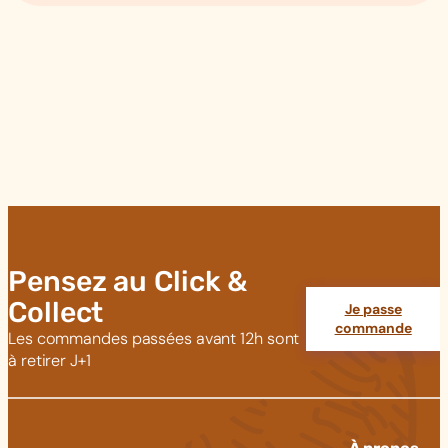
Pensez au Click &
Collect
Je passe
commande
Les commandes passées avant 12h sont
à retirer J+1