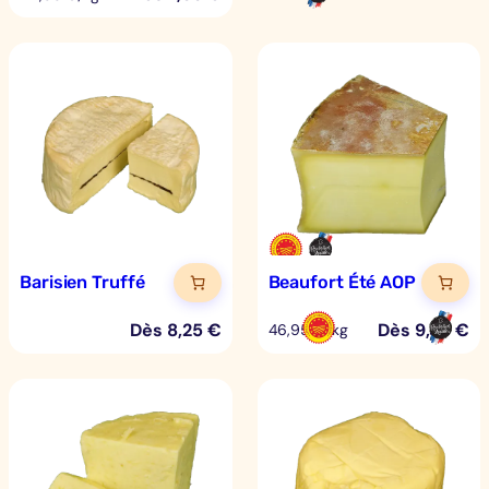
Barisien Truffé
Beaufort Été AOP
Dès
8,25
€
Dès
9,39
€
46,95 €/kg