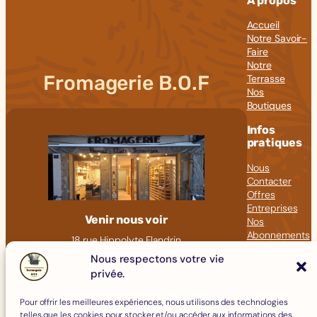
À propos
Accueil
Notre Savoir-
Faire
Notre
Fromagerie B.O.F
Terrasse
Nos
Boutiques
Infos
pratiques
Nous
Contacter
Offres
Entreprises
Venir nous voir
Nos
Abonnements
18 rue Hippolyte Flandrin
Nos Articles
69001 LYON
Nous respectons votre vie
Click &
privée.
09 82 23 41 60
Collect
contact@fromagerie-bof.fr
Pour offrir les meilleures expériences, nous utilisons des technologies
Fromages
telles que les cookies pour stocker et/ou accéder aux informations des