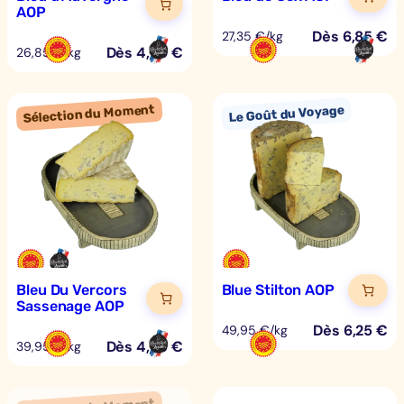
AOP
Dès
6,85
€
27,35 €/kg
Dès
4,70
€
26,85 €/kg
Bleu Du Vercors
Blue Stilton AOP
Sassenage AOP
Dès
6,25
€
49,95 €/kg
Dès
4,99
€
39,95 €/kg