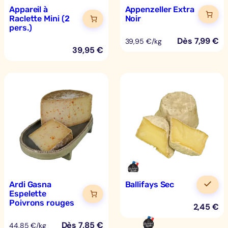
Appareil à
Appenzeller Extra
Raclette Mini (2
Noir
pers.)
Dès
7,99
€
39,95 €/kg
39,95
€
Ardi Gasna
Ballifays Sec
Espelette
Poivrons rouges
2,45
€
Dès
7,85
€
44,85 €/kg