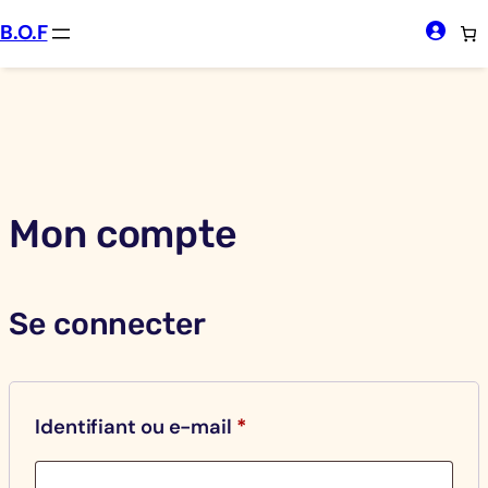
Aller
B.O.F
au
contenu
Mon compte
Se connecter
Obligatoire
Identifiant ou e-mail
*