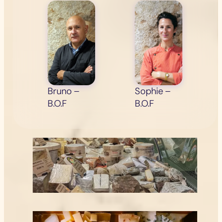
Bruno –
Sophie –
B.O.F
B.O.F