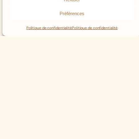
Préférences
Politique de confidentialité
Politique de confidentialité
Et pourquoi B.O.F ?
Pour l’acronyme bien sûr
! Beurre Œufs Fromages, toujours usuel pour
définir l’activité de commerce de gros des
produits laitiers.
Il faut savoir aussi que les choses sont
devenues bof après la 2nde Guerre lorsque
s’il s’agissait d’achat-revente, souvent « sous