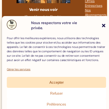
Offres
Entreprises
Venir nous voir
Nos
Abonnements
18 rue Hippolyte Flandrin
Nos Articles
69001 LYON
Nous respectons votre vie
privée.
Click &
09 82 23 41 60
Collect
contact@fromagerie-bof.fr
Pour offrir les meilleures expériences, nous utilisons des technologies
Fromages
telles que les cookies pour stocker et/ou accéder aux informations des
Boissons
appareils. Le fait de consentir à ces technologies nous permettra de traiter
Charcuterie
des données telles que le comportement de navigation ou les ID uniques
Épicerie Fine
sur ce site. Le fait de ne pas consentir ou de retirer son consentement
Crèmerie
peut avoir un effet négatif sur certaines caractéristiques et fonctions.
Œufs
Accessoires
Gérer les services
Accepter
Mentions Légales
Politique de Cookies
Refuser
Politique de confidentialité
Facebook
Instagram
Conditions Générales de Vente
Préférences
Remboursements et Retours