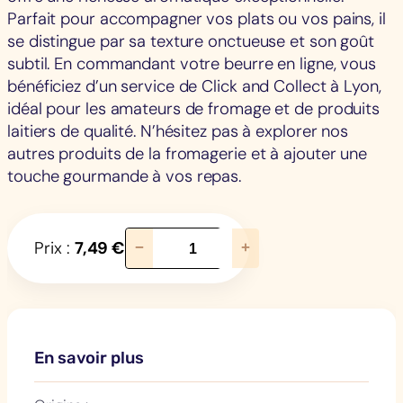
Parfait pour accompagner vos plats ou vos pains, il
se distingue par sa texture onctueuse et son goût
subtil. En commandant votre beurre en ligne, vous
bénéficiez d’un service de Click and Collect à Lyon,
idéal pour les amateurs de fromage et de produits
laitiers de qualité. N’hésitez pas à explorer nos
autres produits de la fromagerie et à ajouter une
touche gourmande à vos repas.
q
Prix :
7,49
€
−
+
u
a
n
t
i
En savoir plus
t
é