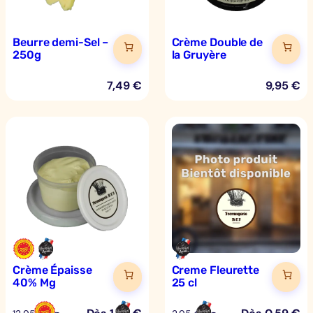
t
t
Beurre demi-Sel –
Crème Double de
e
250g
la Gruyère
–
2
7,49
€
9,95
€
5
0
g
Crème Épaisse
Creme Fleurette
40% Mg
25 cl