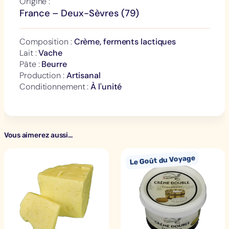
Origine :
d
France – Deux-Sèvres (79)
e
B
Composition :
Crème, ferments lactiques
e
Lait :
Vache
u
Pâte :
Beurre
r
Production :
Artisanal
r
Conditionnement :
À l'unité
e
d
o
u
Vous aimerez aussi…
x
d
e
B
a
r
a