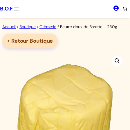
Aller
B.O.F
au
contenu
Accueil
/
Boutique
/
Crèmerie
/ Beurre doux de Baratte – 250g
< Retour Boutique