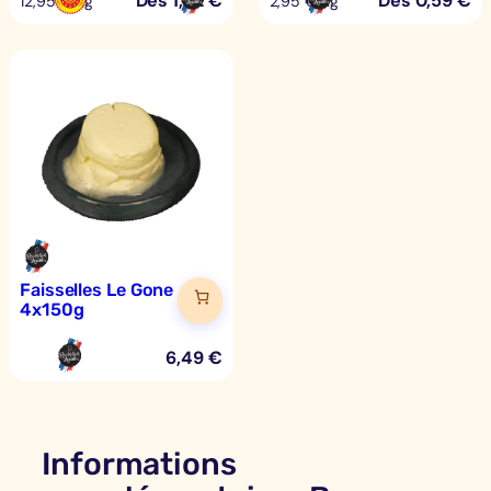
Dès
1,62
€
Dès
0,59
€
12,95 €/kg
2,95 €/kg
Faisselles Le Gone
4x150g
6,49
€
Informations