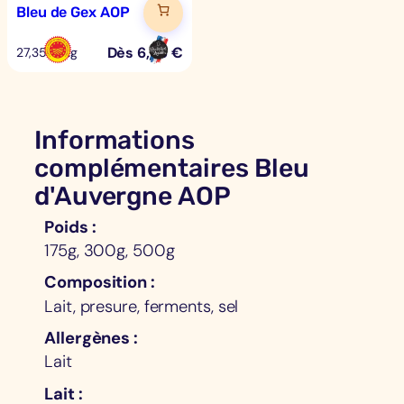
Bleu de Gex AOP
Dès
6,85
€
27,35 €/kg
Informations
complémentaires Bleu
d'Auvergne AOP
Poids
175g, 300g, 500g
Composition
Lait, presure, ferments, sel
Allergènes
Lait
Lait