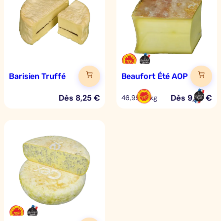
Barisien Truffé
Beaufort Été AOP
Dès
8,25
€
Dès
9,39
€
46,95 €/kg