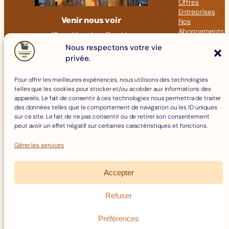
Offres
Entreprises
Venir nous voir
Nos
Abonnements
18 rue Hippolyte Flandrin
Nos Articles
69001 LYON
Nous respectons votre vie
privée.
Click &
09 82 23 41 60
Collect
contact@fromagerie-bof.fr
Pour offrir les meilleures expériences, nous utilisons des technologies
Fromages
telles que les cookies pour stocker et/ou accéder aux informations des
Boissons
appareils. Le fait de consentir à ces technologies nous permettra de traiter
Charcuterie
des données telles que le comportement de navigation ou les ID uniques
Épicerie Fine
sur ce site. Le fait de ne pas consentir ou de retirer son consentement
Crèmerie
peut avoir un effet négatif sur certaines caractéristiques et fonctions.
Œufs
Accessoires
Gérer les services
Accepter
Mentions Légales
Politique de Cookies
Refuser
Politique de confidentialité
Facebook
Instagram
Conditions Générales de Vente
Préférences
Remboursements et Retours