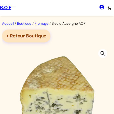
Aller
B.O.F
au
contenu
Accueil
/
Boutique
/
Fromage
/ Bleu d’Auvergne AOP
< Retour Boutique