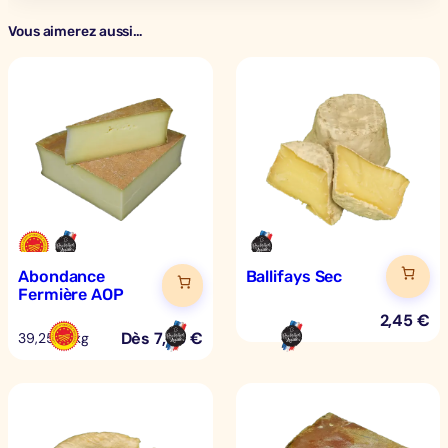
Vous aimerez aussi…
Abondance
Ballifays Sec
Fermière AOP
2,45
€
Dès
7,85
€
39,25 €/kg