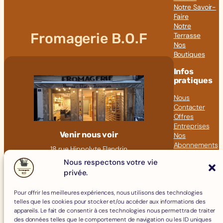
Notre Savoir-
Faire
Notre
Fromagerie B.O.F
Terrasse
Nos
Boutiques
Infos
pratiques
Nous
Contacter
Offres
Entreprises
Venir nous voir
Nos
Abonnements
18 rue Hippolyte Flandrin
Nos Articles
69001 LYON
Nous respectons votre vie
Click &
privée.
09 82 23 41 60
Collect
contact@fromagerie-bof.fr
Pour offrir les meilleures expériences, nous utilisons des technologies
Fromages
telles que les cookies pour stocker et/ou accéder aux informations des
Boissons
appareils. Le fait de consentir à ces technologies nous permettra de traiter
Charcuterie
des données telles que le comportement de navigation ou les ID uniques