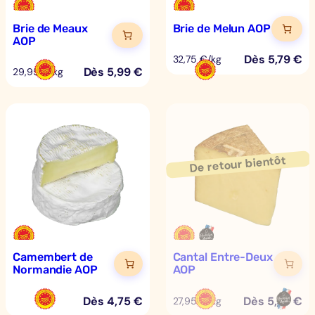
Brie de Meaux
Brie de Melun AOP
AOP
Dès
5,79
€
32,75 €/kg
Dès
5,99
€
29,95 €/kg
Camembert de
Cantal Entre-Deux
Normandie AOP
AOP
Dès
4,75
€
Dès
5,59
€
27,95 €/kg