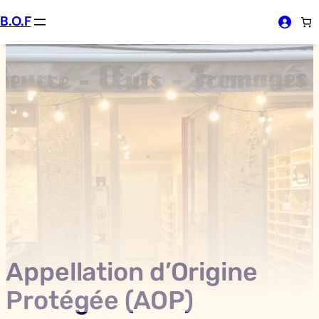
Aller
B.O.F
au
contenu
Appellation d’Origine
Protégée (AOP)