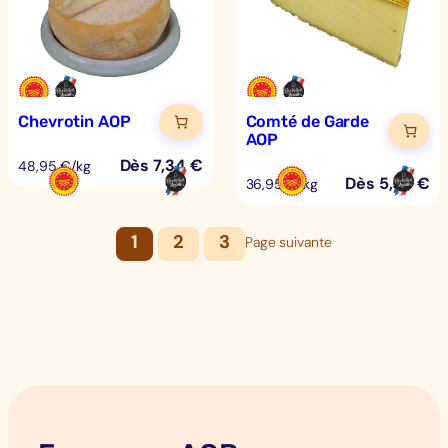
Chevrotin AOP
Comté de Garde
AOP
Dès
7,34
€
48,95 €/kg
Dès
5,54
€
36,95 €/kg
1
2
3
Page suivante