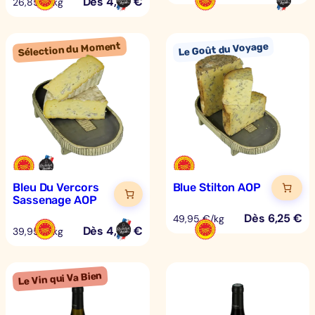
Dès
4,70
€
26,85 €/kg
Bleu Du Vercors
Blue Stilton AOP
Sassenage AOP
Dès
6,25
€
49,95 €/kg
Dès
4,99
€
39,95 €/kg