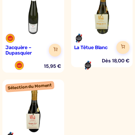
o
n
Jacquère –
La Têtue Blanc
Dupasquier
Dès
18,00
€
15,95
€