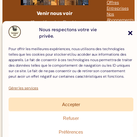
Offres
Entreprises
Venir nous voir
Nos
Abonnements
18 rue Hippolyte Flandrin
Nos Articles
69001 LYON
Nous respectons votre vie
privée.
Click &
09 82 23 41 60
Collect
contact@fromagerie-bof.fr
Pour offrir les meilleures expériences, nous utilisons des technologies
Fromages
telles que les cookies pour stocker et/ou accéder aux informations des
Boissons
appareils. Le fait de consentir à ces technologies nous permettra de traiter
Charcuterie
des données telles que le comportement de navigation ou les ID uniques
Épicerie Fine
sur ce site. Le fait de ne pas consentir ou de retirer son consentement
Crèmerie
peut avoir un effet négatif sur certaines caractéristiques et fonctions.
Œufs
Accessoires
Gérer les services
Accepter
Mentions Légales
Politique de Cookies
Refuser
Politique de confidentialité
Facebook
Instagram
Conditions Générales de Vente
Préférences
Remboursements et Retours