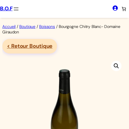
Aller
B.O.F
au
contenu
Accueil
/
Boutique
/
Boissons
/ Bourgogne Chitry Blanc- Domaine
Giraudon
< Retour Boutique