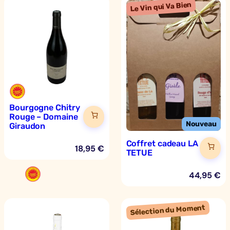
l
a
n
c
-
D
o
m
Bourgogne Chitry
a
Rouge – Domaine
i
Giraudon
n
Coffret cadeau LA
e
18,95
€
TETUE
G
i
44,95
€
r
a
u
d