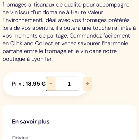
fromages artisanaux de qualité pour accompagner
ce vin issu d’un domaine à Haute Valeur
Environnementl. Idéal avec vos fromages préférés
lors de vos apéritifs, il ajoutera une touche raffinée à
vos moments de partage. Commandez facilement
en Click and Collect et venez savourer l’harmonie
parfaite entre le fromage et le vin dans notre
boutique à Lyon 1er.
q
Prix :
18,95
€
−
+
u
a
n
t
i
En savoir plus
t
é
Origine :