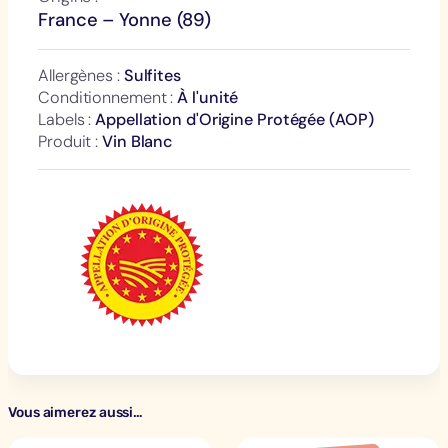
d
France – Yonne (89)
e
B
Allergènes :
Sulfites
o
Conditionnement :
À l'unité
u
Labels :
Appellation d'Origine Protégée (AOP)
r
Produit :
Vin Blanc
g
o
g
n
e
C
h
i
t
r
y
Vous aimerez aussi…
B