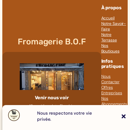
À propos
Accueil
Notre Savoir-
Faire
Notre
Fromagerie B.O.F
Terrasse
Nos
Boutiques
Infos
pratiques
Nous
Contacter
Offres
Entreprises
Venir nous voir
Nos
Abonnements
18 rue Hippolyte Flandrin
Nos Articles
69001 LYON
Nous respectons votre vie
privée.
Click &
09 82 23 41 60
Collect
contact@fromagerie-bof.fr