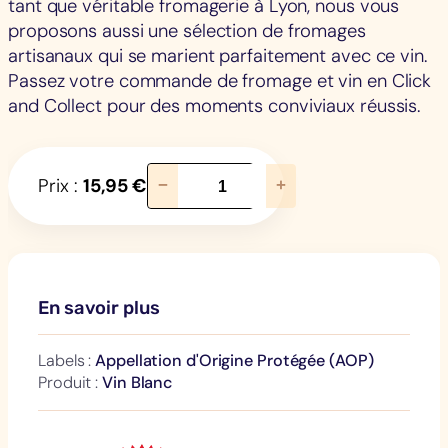
tant que véritable fromagerie à Lyon, nous vous
proposons aussi une sélection de fromages
artisanaux qui se marient parfaitement avec ce vin.
Passez votre commande de fromage et vin en Click
and Collect pour des moments conviviaux réussis.
q
Prix :
15,95
€
−
+
u
a
n
t
i
En savoir plus
t
é
Labels :
Appellation d'Origine Protégée (AOP)
d
Produit :
Vin Blanc
e
J