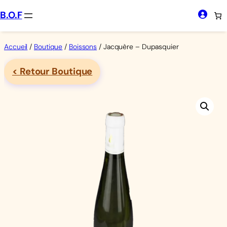
Aller
B.O.F
au
contenu
Accueil
/
Boutique
/
Boissons
/ Jacquère – Dupasquier
< Retour Boutique