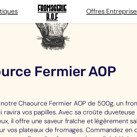
Fromagerie
tiques
Offres Entreprise
B.O.F
urce Fermier AOP
notre Chaource Fermier AOP de 500g, un fr
ui ravira vos papilles. Avec sa croûte duveteuse
x, il offre une saveur fraîche et légèrement sa
our vos plateaux de fromages. Commandez en c