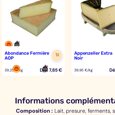
Abondance Fermière
Appenzeller Extra
AOP
Noir
Dès
7,85
€
D
39,25 €/kg
39,95 €/kg
Informations complément
Composition
Lait, presure, ferments, s