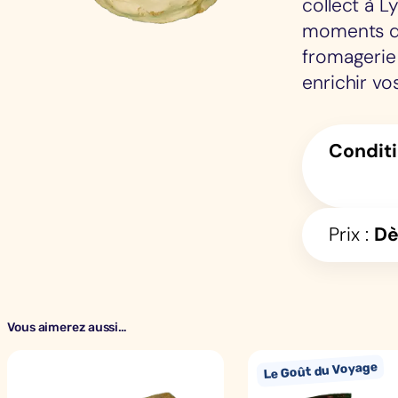
collect à L
moments de
fromagerie 
enrichir vo
Condit
Prix :
D
Vous aimerez aussi…