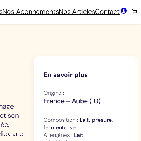
s
Nos Abonnements
Nos Articles
Contact
En savoir plus
Origine :
France – Aube (10)
omage
 et son
Composition :
Lait, presure,
lée,
ferments, sel
lick and
Allergènes :
Lait