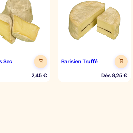
ys Sec
Barisien Truffé
2,45
€
Dès
8,25
€