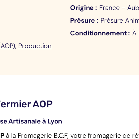
Origine
France – Aub
Présure
Présure Ani
Conditionnement
À 
 (AOP)
,
Production
Fermier AOP
se Artisanale à Lyon
OP
à la Fromagerie B.O.F, votre fromagerie de ré