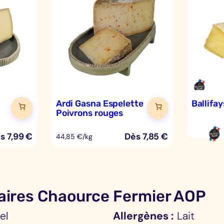
Ardi Gasna Espelette
Ballifa
Poivrons rouges
ès
7,99
€
Dès
7,85
€
44,85 €/kg
aires Chaource Fermier AOP
el
Allergènes
Lait