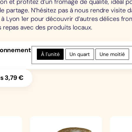
yon et profitez d’un fromage de qualité, idéal p
 partage. N’hésitez pas à nous rendre visite d
à Lyon 1er pour découvrir d’autres délices fro
s repas avec des produits locaux.
ionnement
À l'unité
Un quart
Une moitié
ès
3,79
€