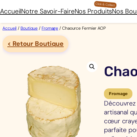
Aller
Accueil
Notre Savoir-Faire
Nos Produits
Nos Bou
au
contenu
Accueil
/
Boutique
/
Fromage
/ Chaource Fermier AOP
< Retour Boutique
Chao
Fromage
Découvrez 
artisanal q
cœur crayeu
parfaite p