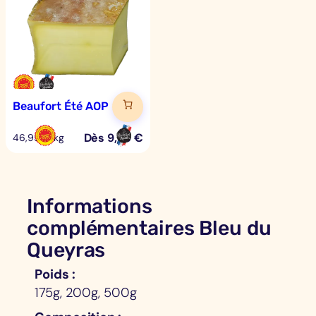
Beaufort Été AOP
Dès
9,39
€
46,95 €/kg
Informations
complémentaires Bleu du
Queyras
Poids
175g, 200g, 500g