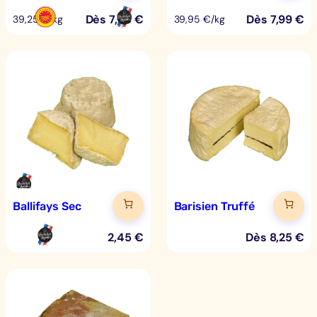
Dès
7,85
€
Dès
7,99
€
39,25 €/kg
39,95 €/kg
Ballifays Sec
Barisien Truffé
2,45
€
Dès
8,25
€