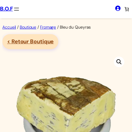
Aller
B.O.F
au
contenu
Accueil
/
Boutique
/
Fromage
/ Bleu du Queyras
< Retour Boutique