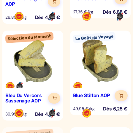
AOP
Dès
6,85
€
27,35 €/kg
Dès
4,70
€
26,85 €/kg
Bleu Du Vercors
Blue Stilton AOP
Sassenage AOP
Dès
6,25
€
49,95 €/kg
Dès
4,99
€
39,95 €/kg