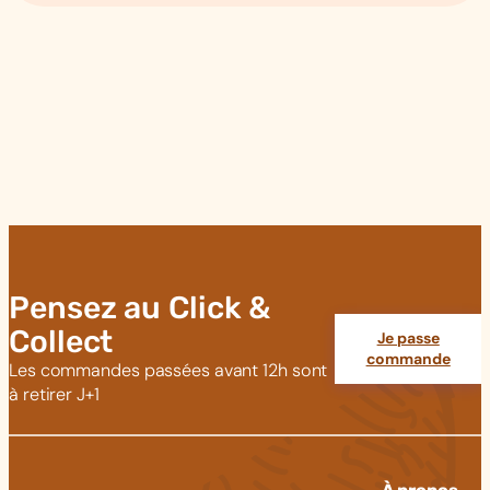
Pensez au Click &
Collect
Je passe
commande
Les commandes passées avant 12h sont
à retirer J+1