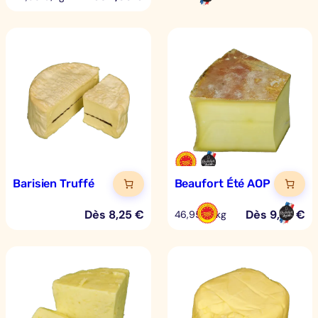
Barisien Truffé
Beaufort Été AOP
Dès
8,25
€
Dès
9,39
€
46,95 €/kg