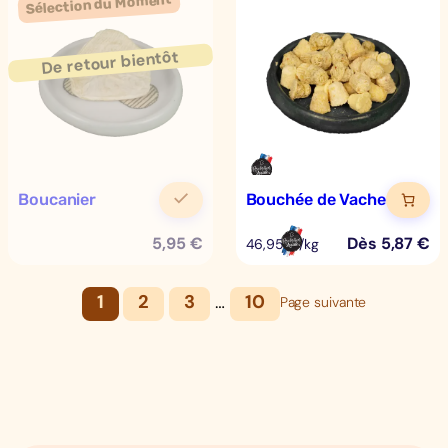
Boucanier
Bouchée de Vache
5,95
€
Dès
5,87
€
46,95 €/kg
1
2
3
…
10
Page suivante