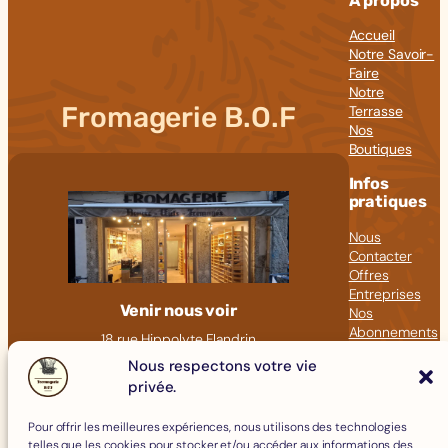
À propos
Accueil
Notre Savoir-
Faire
Notre
Fromagerie B.O.F
Terrasse
Nos
Boutiques
Infos
pratiques
Nous
Contacter
Offres
Entreprises
Venir nous voir
Nos
Abonnements
18 rue Hippolyte Flandrin
Nos Articles
69001 LYON
Nous respectons votre vie
Click &
privée.
09 82 23 41 60
Collect
contact@fromagerie-bof.fr
Pour offrir les meilleures expériences, nous utilisons des technologies
Fromages
telles que les cookies pour stocker et/ou accéder aux informations des