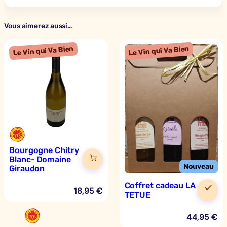
t
r
y
Vous aimerez aussi…
R
o
u
g
e
–
D
o
m
Bourgogne Chitry
a
Blanc- Domaine
i
Giraudon
n
Coffret cadeau LA
e
18,95
€
TETUE
G
i
44,95
€