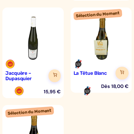
r
a
u
d
o
n
Jacquère –
La Têtue Blanc
Dupasquier
Dès
18,00
€
15,95
€