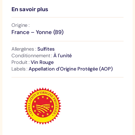
i
En savoir plus
t
é
Origine :
d
France – Yonne (89)
e
B
Allergènes :
Sulfites
o
Conditionnement :
À l'unité
u
Produit :
Vin Rouge
r
Labels :
Appellation d'Origine Protégée (AOP)
g
o
g
n
e
C
h
i