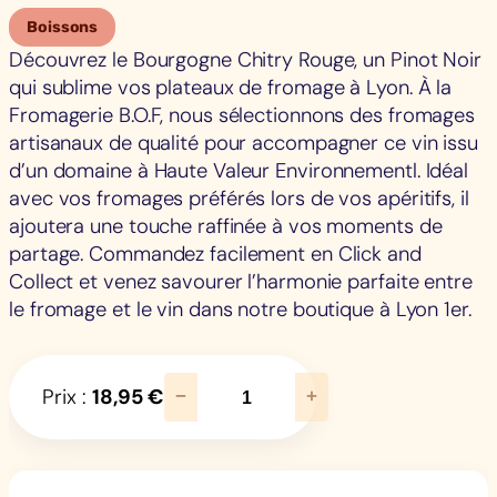
Boissons
Découvrez le Bourgogne Chitry Rouge, un Pinot Noir
qui sublime vos plateaux de fromage à Lyon. À la
Fromagerie B.O.F, nous sélectionnons des fromages
artisanaux de qualité pour accompagner ce vin issu
d’un domaine à Haute Valeur Environnementl. Idéal
avec vos fromages préférés lors de vos apéritifs, il
ajoutera une touche raffinée à vos moments de
partage. Commandez facilement en Click and
Collect et venez savourer l’harmonie parfaite entre
le fromage et le vin dans notre boutique à Lyon 1er.
q
Prix :
18,95
€
−
+
u
a
n
t