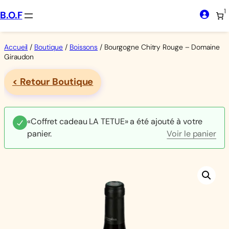
Aller
1
B.O.F
au
contenu
Accueil
/
Boutique
/
Boissons
/ Bourgogne Chitry Rouge – Domaine
Giraudon
< Retour Boutique
«Coffret cadeau LA TETUE» a été ajouté à votre
panier.
Voir le panier