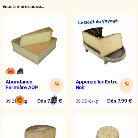
Vous aimerez aussi…
Abondance
Appenzeller Extra
Fermière AOP
Noir
Dès
7,85
€
Dès
7,99
€
39,25 €/kg
39,95 €/kg