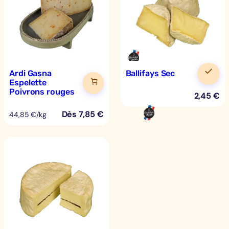
Ardi Gasna
Ballifays Sec
Espelette
Poivrons rouges
2,45
€
Dès
7,85
€
44,85 €/kg