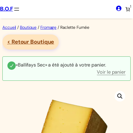
Aller
1
B.O.F
au
contenu
Accueil
/
Boutique
/
Fromage
/ Raclette Fumée
< Retour Boutique
«Ballifays Sec» a été ajouté à votre panier.
Voir le panier