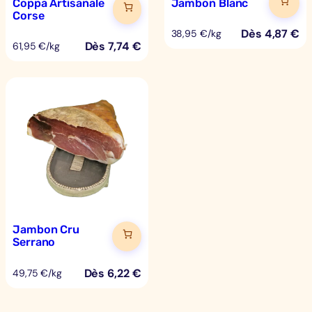
Coppa Artisanale
Jambon Blanc
Corse
Dès
4,87
€
38,95 €/kg
Dès
7,74
€
61,95 €/kg
Jambon Cru
Serrano
Dès
6,22
€
49,75 €/kg