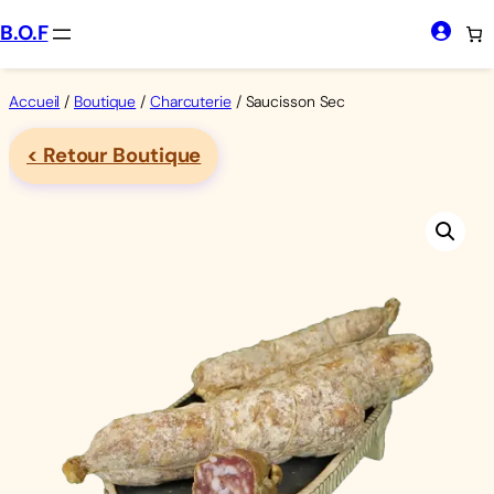
Aller
B.O.F
au
contenu
Accueil
/
Boutique
/
Charcuterie
/ Saucisson Sec
< Retour Boutique