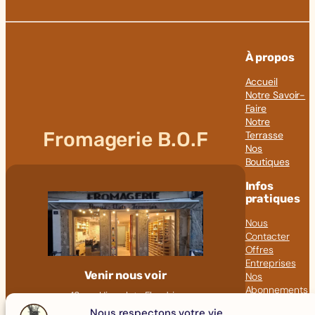
À propos
Accueil
Notre Savoir-
Faire
Notre
Fromagerie B.O.F
Terrasse
Nos
Boutiques
Infos
pratiques
Nous
Contacter
Offres
Entreprises
Venir nous voir
Nos
Abonnements
18 rue Hippolyte Flandrin
Nos Articles
69001 LYON
Nous respectons votre vie