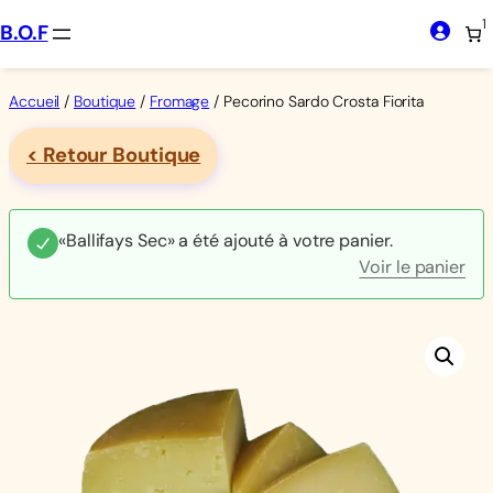
Aller
1
B.O.F
au
contenu
Accueil
/
Boutique
/
Fromage
/ Pecorino Sardo Crosta Fiorita
< Retour Boutique
«Ballifays Sec» a été ajouté à votre panier.
Voir le panier