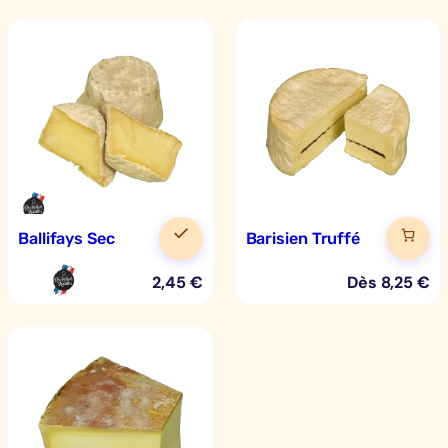
Ballifays Sec
Barisien Truffé
2,45
€
Dès
8,25
€