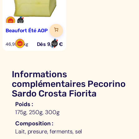
Beaufort Été AOP
Dès
9,39
€
46,95 €/kg
Informations
complémentaires Pecorino
Sardo Crosta Fiorita
Poids
175g, 250g, 300g
Composition
Lait, presure, ferments, sel