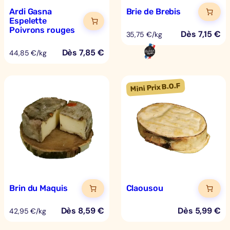
Ardi Gasna
Brie de Brebis
Espelette
Poivrons rouges
Dès
7,15
€
35,75 €/kg
Dès
7,85
€
44,85 €/kg
Brin du Maquis
Claousou
Dès
8,59
€
Dès
5,99
€
42,95 €/kg