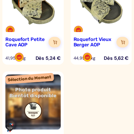
Roquefort Petite
Roquefort Vieux
Cave AOP
Berger AOP
Dès
5,24
€
Dès
5,62
€
41,95 €/kg
44,95 €/kg