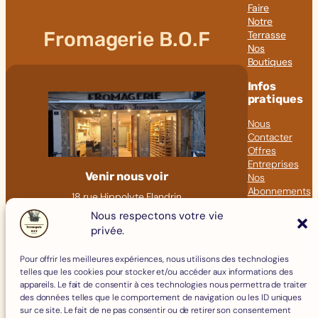
Faire
Notre
Fromagerie B.O.F
Terrasse
Nos
Boutiques
Infos
pratiques
Nous
Contacter
Offres
Entreprises
Venir nous voir
Nos
Abonnements
18 rue Hippolyte Flandrin
Nos Articles
69001 LYON
Nous respectons votre vie
Click &
privée.
09 82 23 41 60
Collect
contact@fromagerie-bof.fr
Pour offrir les meilleures expériences, nous utilisons des technologies
Fromages
telles que les cookies pour stocker et/ou accéder aux informations des
Boissons
appareils. Le fait de consentir à ces technologies nous permettra de traiter
Charcuterie
des données telles que le comportement de navigation ou les ID uniques
Épicerie Fine
sur ce site. Le fait de ne pas consentir ou de retirer son consentement