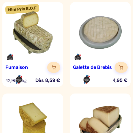
Fumaison
Galette de Brebis
Dès
8,59
€
4,95
€
42,95 €/kg