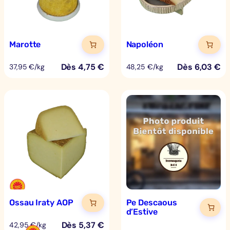
Marotte
Napoléon
Dès
4,75
€
Dès
6,03
€
37,95 €/kg
48,25 €/kg
Ossau Iraty AOP
Pe Descaous
d’Estive
Dès
5,37
€
42,95 €/kg