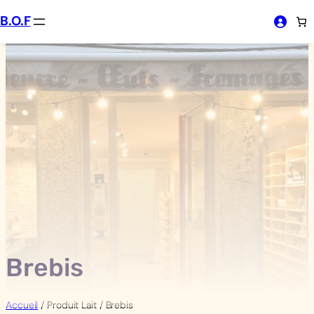
Aller
B.O.F
au
contenu
Brebis
Accueil
/ Produit Lait / Brebis