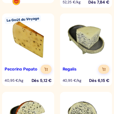
Dès
7,84
€
52,25 €/kg
Pecorino Pepato
Regalis
Dès
5,12
€
Dès
6,15
€
40,95 €/kg
40,95 €/kg