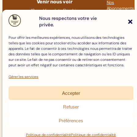
Venir nous voir
Nos
Abonnements
18 rue Hippolyte Flandrin
Nos Articles
69001 LYON
Nous respectons votre vie
privée.
Click &
09 82 23 41 60
Collect
contact@fromagerie-bof.fr
Pour offrir les meilleures expériences, nous utilisons des technologies
Fromages
telles que les cookies pour stocker et/ou accéder aux informations des
Boissons
appareils. Le fait de consentir à ces technologies nous permettra de traiter
Charcuterie
des données telles que le comportement de navigation ou les ID uniques
Épicerie Fine
sur ce site. Le fait de ne pas consentir ou de retirer son consentement
Crèmerie
peut avoir un effet négatif sur certaines caractéristiques et fonctions.
Œufs
Accessoires
Gérer les services
Accepter
Mentions Légales
Politique de Cookies
Refuser
Politique de confidentialité
Facebook
Instagram
Conditions Générales de Vente
Préférences
Remboursements et Retours
© 2026 Fromagerie B.O.F – Tous droits réservés –
Réalisé et
optimisé par Swebetech
Politique de confidentialité
Politique de confidentialité