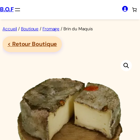
Aller
B.O.F
au
contenu
Accueil
/
Boutique
/
Fromage
/ Brin du Maquis
< Retour Boutique