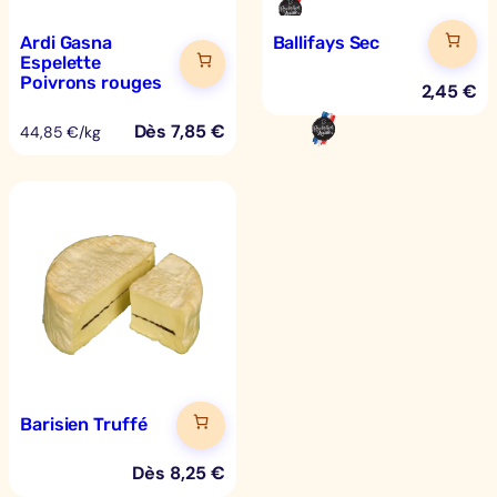
Ardi Gasna
Ballifays Sec
Espelette
Poivrons rouges
2,45
€
Dès
7,85
€
44,85 €/kg
Barisien Truffé
Dès
8,25
€