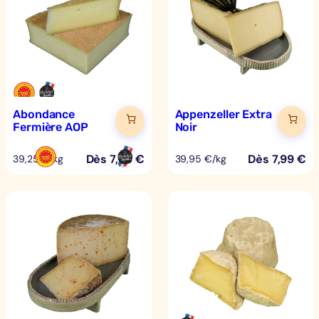
Abondance
Appenzeller Extra
Fermière AOP
Noir
Dès
7,85
€
Dès
7,99
€
39,25 €/kg
39,95 €/kg