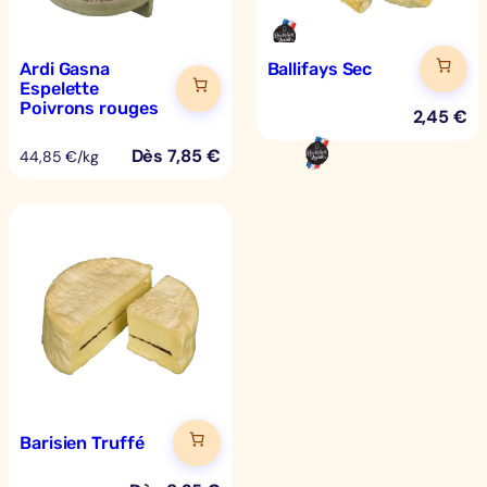
Ardi Gasna
Ballifays Sec
Espelette
Poivrons rouges
2,45
€
Dès
7,85
€
44,85 €/kg
Barisien Truffé