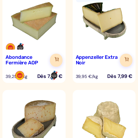
Abondance
Appenzeller Extra
Fermière AOP
Noir
Dès
7,85
€
Dès
7,99
€
39,25 €/kg
39,95 €/kg