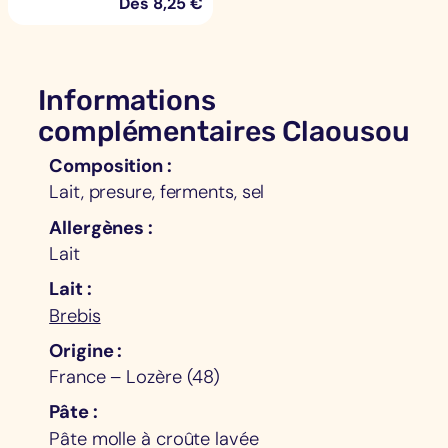
Dès
8,25
€
Informations
complémentaires Claousou
Composition
Lait, presure, ferments, sel
Allergènes
Lait
Lait
Brebis
Origine
France – Lozère (48)
Pâte
Pâte molle à croûte lavée