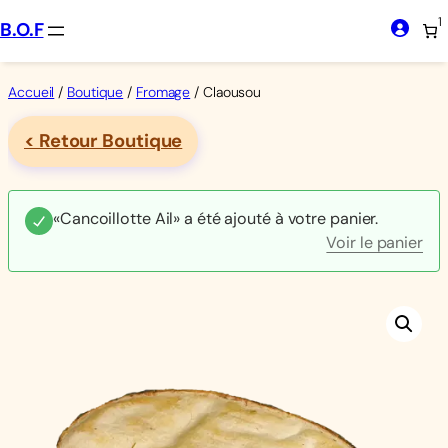
Aller
1
B.O.F
au
contenu
Accueil
/
Boutique
/
Fromage
/ Claousou
< Retour Boutique
«Cancoillotte Ail» a été ajouté à votre panier.
Voir le panier