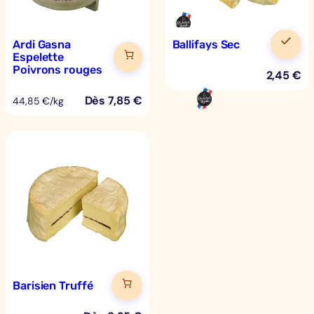
Ardi Gasna
Ballifays Sec
Espelette
Poivrons rouges
2,45
€
Dès
7,85
€
44,85 €/kg
Barisien Truffé