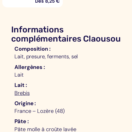
Dès
8,25
€
Informations
complémentaires Claousou
Composition
Lait, presure, ferments, sel
Allergènes
Lait
Lait
Brebis
Origine
France – Lozère (48)
Pâte
Pâte molle à croûte lavée