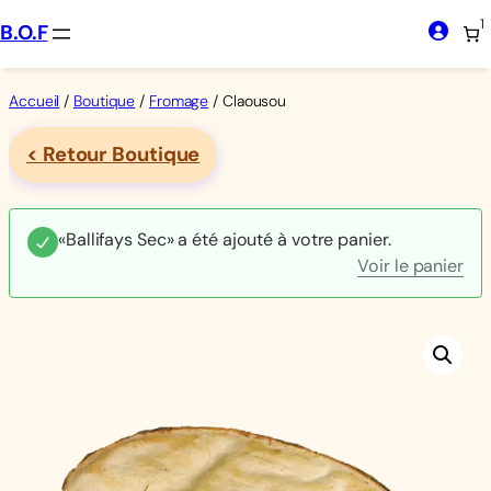
Aller
1
B.O.F
au
contenu
Accueil
/
Boutique
/
Fromage
/ Claousou
< Retour Boutique
«Ballifays Sec» a été ajouté à votre panier.
Voir le panier