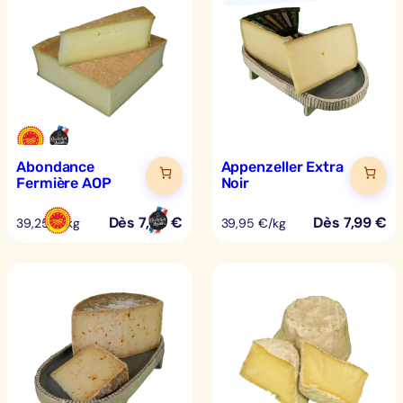
Abondance
Appenzeller Extra
Fermière AOP
Noir
Dès
7,85
€
Dès
7,99
€
39,25 €/kg
39,95 €/kg