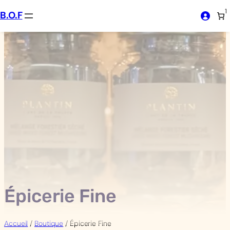
Aller
1
B.O.F
au
contenu
Épicerie Fine
Accueil
/
Boutique
/ Épicerie Fine