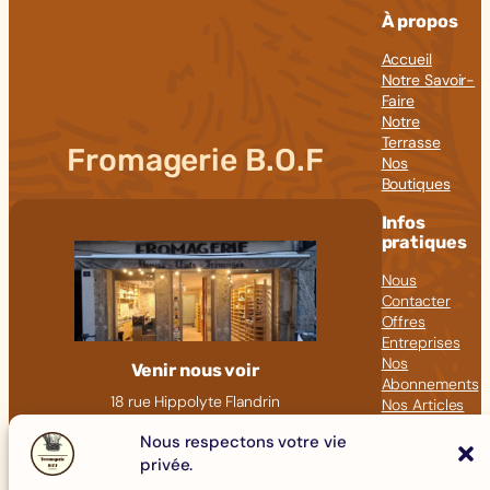
À propos
Accueil
Notre Savoir-
Faire
Notre
Terrasse
Fromagerie B.O.F
Nos
Boutiques
Infos
pratiques
Nous
Contacter
Offres
Entreprises
Nos
Venir nous voir
Abonnements
18 rue Hippolyte Flandrin
Nos Articles
69001 LYON
Nous respectons votre vie
Click &
09 82 23 41 60
Collect
privée.
contact@fromagerie-bof.fr