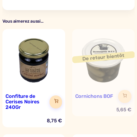
Vous aimerez aussi…
Confiture de
Cornichons BOF
Cerises Noires
240Gr
5,65
€
8,75
€