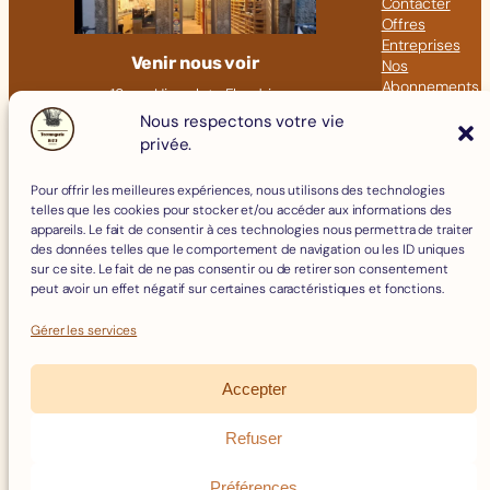
Contacter
Offres
Entreprises
Venir nous voir
Nos
Abonnements
18 rue Hippolyte Flandrin
Nos Articles
69001 LYON
Nous respectons votre vie
privée.
Click &
09 82 23 41 60
Collect
contact@fromagerie-bof.fr
Pour offrir les meilleures expériences, nous utilisons des technologies
Fromages
telles que les cookies pour stocker et/ou accéder aux informations des
Boissons
appareils. Le fait de consentir à ces technologies nous permettra de traiter
Charcuterie
des données telles que le comportement de navigation ou les ID uniques
Épicerie Fine
sur ce site. Le fait de ne pas consentir ou de retirer son consentement
Crèmerie
peut avoir un effet négatif sur certaines caractéristiques et fonctions.
Œufs
Accessoires
Gérer les services
Accepter
Mentions Légales
Politique de Cookies
Refuser
Politique de confidentialité
Facebook
Instagram
Conditions Générales de Vente
Préférences