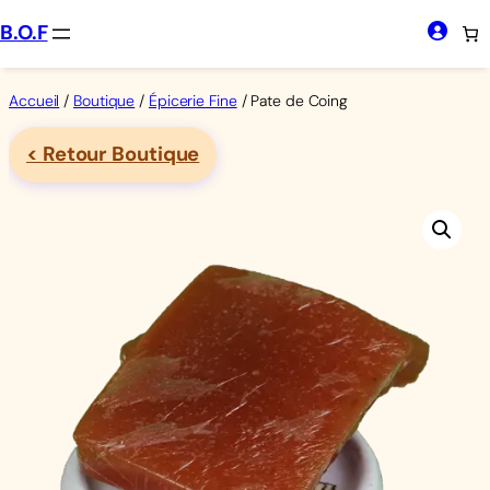
Aller
B.O.F
au
contenu
Accueil
/
Boutique
/
Épicerie Fine
/ Pate de Coing
< Retour Boutique