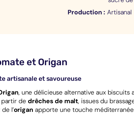
sucre de
i
Production
Artisanal
g
a
n
omate et Origan
te artisanale et savoureuse
Origan
, une délicieuse alternative aux biscuits 
 partir de
drêches de malt
, issues du brassag
 de l’
origan
apporte une touche méditerranéenn