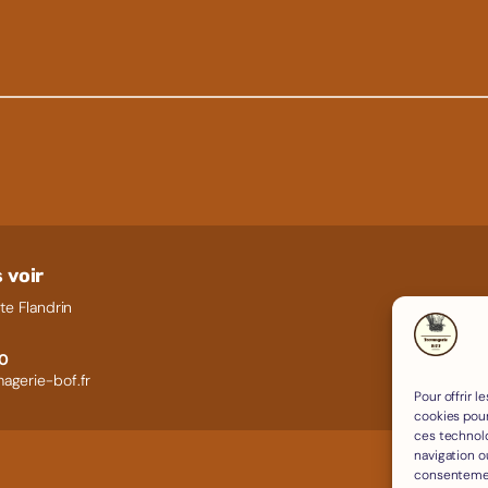
 voir
te Flandrin
60
agerie-bof.fr
Pour offrir 
cookies pour
ces technol
navigation ou
consentement