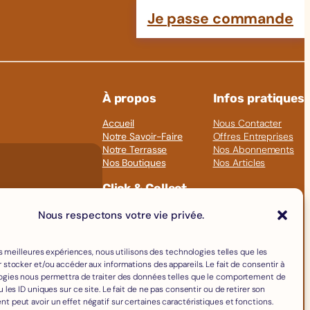
Je passe commande
À propos
Infos pratiques
Accueil
Nous Contacter
Notre Savoir-Faire
Offres Entreprises
Notre Terrasse
Nos Abonnements
Nos Boutiques
Nos Articles
Click & Collect
Fromages
Nous respectons votre vie privée.
Boissons
Charcuterie
les meilleures expériences, nous utilisons des technologies telles que les
Épicerie Fine
 stocker et/ou accéder aux informations des appareils. Le fait de consentir à
Crèmerie
ogies nous permettra de traiter des données telles que le comportement de
Œufs
 les ID uniques sur ce site. Le fait de ne pas consentir ou de retirer son
Accessoires
 peut avoir un effet négatif sur certaines caractéristiques et fonctions.