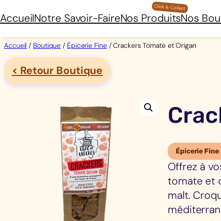
Aller
Accueil
Notre Savoir-Faire
Nos Produits
Nos Bou
au
contenu
Accueil
/
Boutique
/
Épicerie Fine
/ Crackers Tomate et Origan
< Retour Boutique
Crac
Épicerie Fine
Offrez à vo
tomate et 
malt. Croqu
méditerran