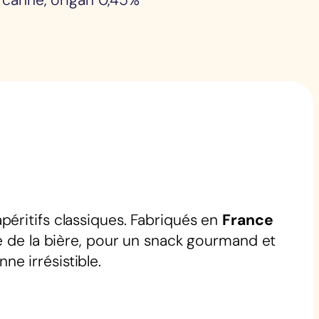
 canne, origan 0,45%
apéritifs classiques. Fabriqués en
France
e de la bière, pour un snack gourmand et
e irrésistible.