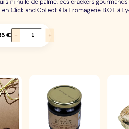
urs ni huile de palme, ces crackers gourmands
 en Click and Collect à la Fromagerie B.O.F à Ly
q
95
€
−
+
u
a
n
t
i
t
é
d
e
C
r