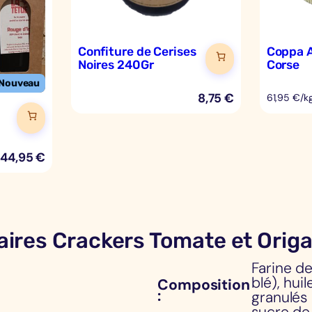
a
c
k
Confiture de Cerises
Coppa A
Noires 240Gr
Corse
e
r
8,75
€
61,95 €/k
s
T
o
44,95
€
m
a
t
e
ires Crackers Tomate et Orig
e
Farine d
t
blé), hui
Composition
O
granulés 
r