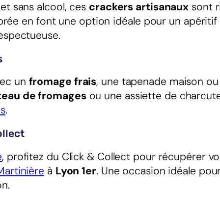
et sans alcool, ces
crackers artisanaux
sont r
ibrée en font une option idéale pour un apéritif
respectueuse.
s
vec un
fromage frais
, une tapenade maison ou
teau de fromages
ou une assiette de charcute
es
.
llect
e
, profitez du Click & Collect pour récupérer v
Martinière
à
Lyon 1er
. Une occasion idéale pou
on.