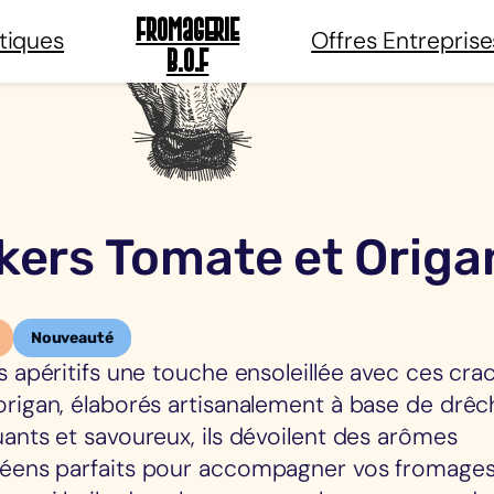
Fromagerie
tiques
Offres Entreprise
B.O.F
kers Tomate et Origa
Nouveauté
s apéritifs une touche ensoleillée avec ces cra
origan, élaborés artisanalement à base de drê
ants et savoureux, ils dévoilent des arômes
éens parfaits pour accompagner vos fromages