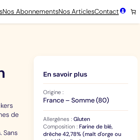
s
Nos Abonnements
Nos Articles
Contact
n
En savoir plus
Origine :
France – Somme (80)
ckers
ches de
Allergènes :
Gluten
Composition :
Farine de blé,
. Sans
drêche 42,78% (malt d'orge ou