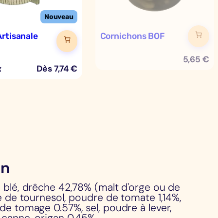
rtisanale
Cornichons BOF
5,65
€
Dès
7,74
€
g
an
e blé, drêche 42,78% (malt d'orge ou de
le de tournesol, poudre de tomate 1,14%,
de tomage 0.57%, sel, poudre à lever,