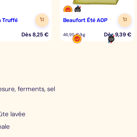
n Truffé
Beaufort Été AOP
Dès
8,25
€
Dès
9,39
€
46,95 €/kg
resure, ferments, sel
ûte lavée
male