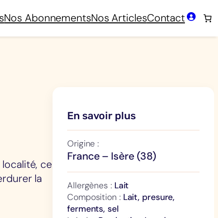
s
Nos Abonnements
Nos Articles
Contact
En savoir plus
Origine :
France – Isère (38)
localité, ce
erdurer la
Allergènes :
Lait
Composition :
Lait, presure,
ferments, sel