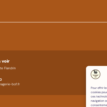
 voir
te Flandrin
60
agerie-bof.fr
Pour offrir 
cookies pour
ces technol
navigation ou
consentement