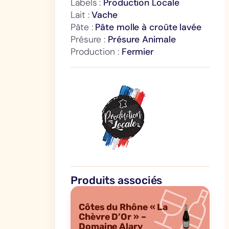
Labels :
Production Locale
Lait :
Vache
Pâte :
Pâte molle à croûte lavée
Présure :
Présure Animale
Production :
Fermier
Produits associés
Côtes du Rhône « La
Chèvre D’Or » –
Domaine Alary