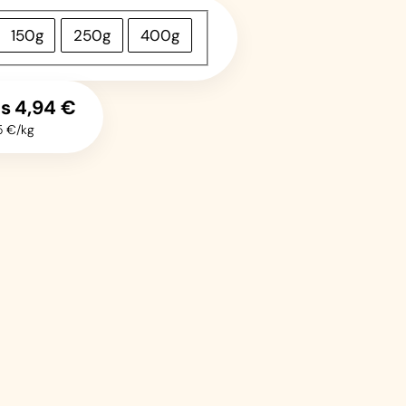
150g
250g
400g
ès
4,94
€
5 €/kg