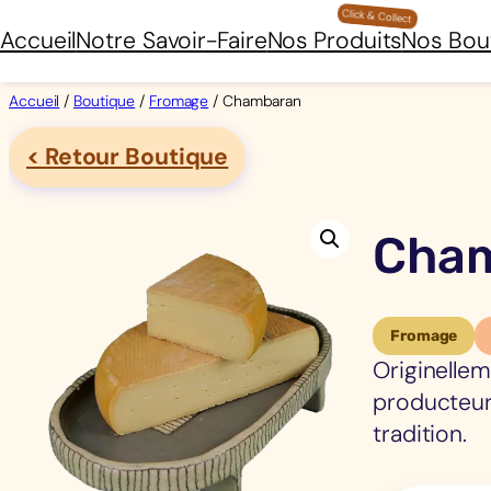
Aller
Accueil
Notre Savoir-Faire
Nos Produits
Nos Bou
au
contenu
Accueil
/
Boutique
/
Fromage
/ Chambaran
< Retour Boutique
Cha
Fromage
Originellem
producteur 
tradition.