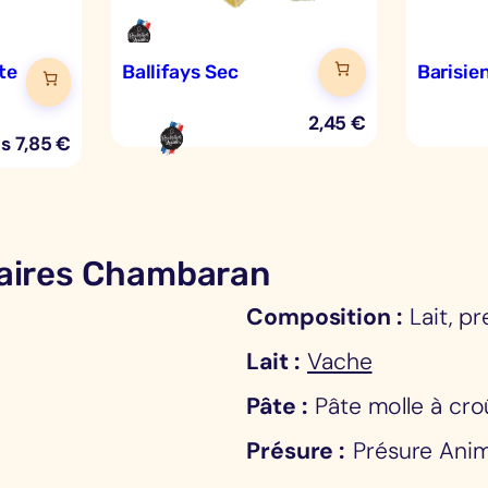
te
Ballifays Sec
Barisie
2,45
€
ès
7,85
€
aires Chambaran
Composition
Lait, p
Lait
Vache
Pâte
Pâte molle à cro
Présure
Présure Ani