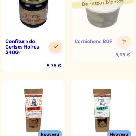
Confiture de
Cornichons BOF
Cerises Noires
240Gr
5,65
€
8,75
€