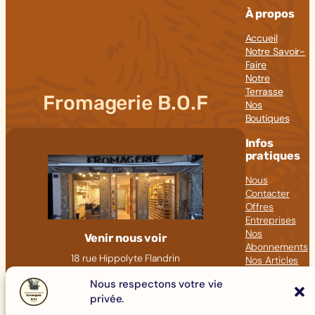
À propos
Accueil
Notre Savoir-
Faire
Notre
Terrasse
Fromagerie B.O.F
Nos
Boutiques
Infos
pratiques
Nous
Contacter
Offres
Entreprises
Nos
Venir nous voir
Abonnements
18 rue Hippolyte Flandrin
Nos Articles
69001 LYON
Nous respectons votre vie
Click &
09 82 23 41 60
Collect
privée.
contact@fromagerie-bof.fr