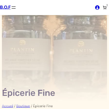
Aller
1
B.O.F
au
contenu
Épicerie Fine
Accueil
/
Boutique
/ Épicerie Fine