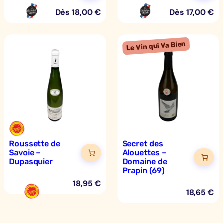
Dès
18,00
€
Dès
17,00
€
Roussette de
Secret des
Savoie –
Alouettes –
Dupasquier
Domaine de
Prapin (69)
18,95
€
18,65
€