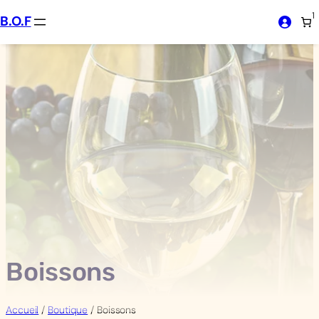
Aller
1
B.O.F
au
contenu
Boissons
Accueil
/
Boutique
/ Boissons