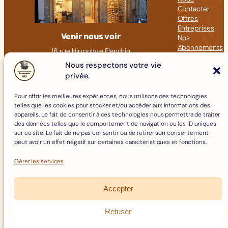
Contacter
Offres
Entreprises
Venir nous voir
Nos
Abonnements
18 rue Hippolyte Flandrin
Nos Articles
69001 LYON
Nous respectons votre vie
Click &
privée.
09 82 23 41 60
Collect
contact@fromagerie-bof.fr
Pour offrir les meilleures expériences, nous utilisons des technologies
Fromages
telles que les cookies pour stocker et/ou accéder aux informations des
Boissons
appareils. Le fait de consentir à ces technologies nous permettra de traiter
Charcuterie
des données telles que le comportement de navigation ou les ID uniques
Épicerie Fine
sur ce site. Le fait de ne pas consentir ou de retirer son consentement
Crèmerie
peut avoir un effet négatif sur certaines caractéristiques et fonctions.
Œufs
Accessoires
Gérer les services
Accepter
Mentions Légales
Politique de Cookies
Refuser
Politique de confidentialité
Facebook
Instagram
Conditions Générales de Vente