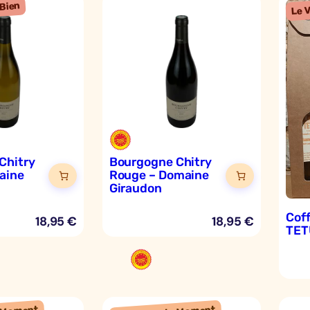
Chitry
Bourgogne Chitry
aine
Rouge – Domaine
Giraudon
Cof
18,95
€
18,95
€
TET