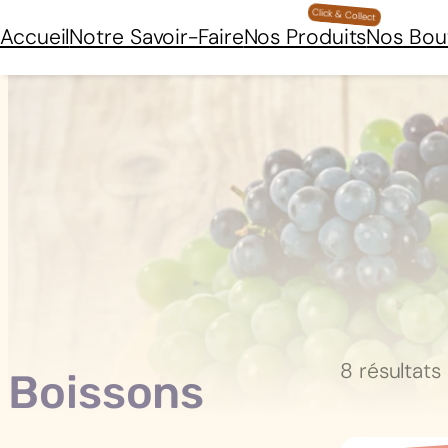
Aller
Accueil
Notre Savoir-Faire
Nos Produits
Nos Bou
au
contenu
8 résultats
Boissons