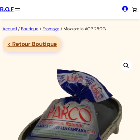
Aller
B.O.F
au
contenu
Accueil
/
Boutique
/
Fromage
/ Mozzarella AOP 250G
< Retour Boutique