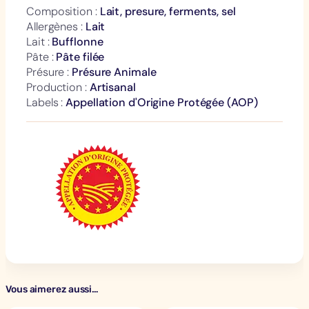
M
Composition :
Lait, presure, ferments, sel
o
Allergènes :
Lait
z
Lait :
Bufflonne
z
Pâte :
Pâte filée
a
Présure :
Présure Animale
r
Production :
Artisanal
Labels :
Appellation d'Origine Protégée (AOP)
e
l
l
a
A
O
P
2
5
0
G
Vous aimerez aussi…