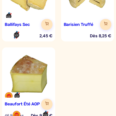
Ballifays Sec
Barisien Truffé
2,45
€
Dès
8,25
€
Beaufort Été AOP
Dès
9,39
€
46,95 €/kg