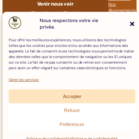
Venir nous voir
Nos
Abonnements
18 rue Hippolyte Flandrin
Nos Articles
69001 LYON
Nous respectons votre vie
privée.
Click &
09 82 23 41 60
Collect
contact@fromagerie-bof.fr
Pour offrir les meilleures expériences, nous utilisons des technologies
Fromages
telles que les cookies pour stocker et/ou accéder aux informations des
Boissons
appareils. Le fait de consentir à ces technologies nous permettra de traiter
Charcuterie
des données telles que le comportement de navigation ou les ID uniques
Épicerie Fine
sur ce site. Le fait de ne pas consentir ou de retirer son consentement
Crèmerie
peut avoir un effet négatif sur certaines caractéristiques et fonctions.
Œufs
Accessoires
Gérer les services
Accepter
Mentions Légales
Politique de Cookies
Refuser
Politique de confidentialité
Facebook
Instagram
Conditions Générales de Vente
Préférences
Remboursements et Retours
© 2026 Fromagerie B.O.F – Tous droits réservés –
Réalisé et
optimisé par Swebetech
Politique de confidentialité
Politique de confidentialité