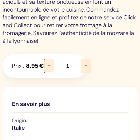
acidulé et sa texture onctueuse en font un
incontournable de votre cuisine. Commandez
facilement en ligne et profitez de notre service Click
and Collect pour retirer votre fromage à la
fromagerie. Savourez l’authenticité de la mozzarella
à la lyonnaise!
q
Prix :
8,95
€
−
+
u
a
n
t
i
En savoir plus
t
é
Origine :
d
Italie
e