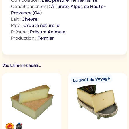
Composition :
Lait, presure, ferments, sel
u
Conditionnement :
À l'unité, Alpes de Haute-
c
Provence (04)
a
Lait :
Chèvre
Pâte :
Croûte naturelle
n
Présure :
Présure Animale
i
Production :
Fermier
e
r
Vous aimerez aussi…