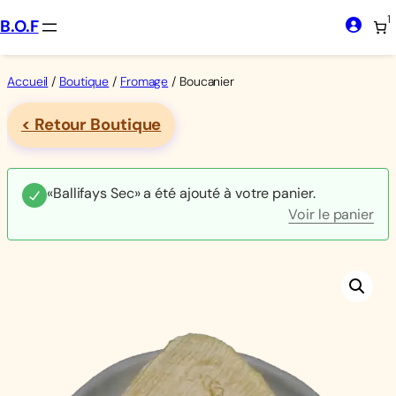
Aller
1
B.O.F
au
contenu
Accueil
/
Boutique
/
Fromage
/ Boucanier
< Retour Boutique
«Ballifays Sec» a été ajouté à votre panier.
Voir le panier