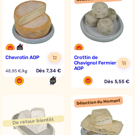
Chevrotin AOP
Crottin de
Chavignol Fermier
AOP
Dès
7,34
€
48,95 €/kg
Dès
5,55
€