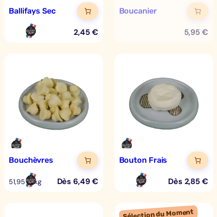
Ballifays Sec
Boucanier
2,45
€
5,95
€
Bouchèvres
Bouton Frais
Dès
6,49
€
Dès
2,85
€
51,95 €/kg