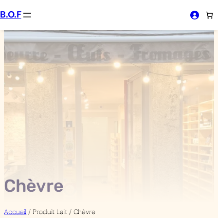
Aller
B.O.F
au
contenu
Chèvre
Accueil
/ Produit Lait / Chèvre