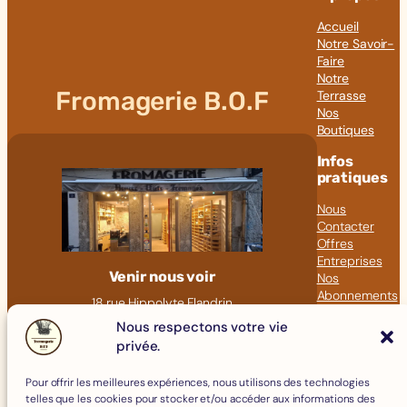
Accueil
Notre Savoir-
Faire
Notre
Fromagerie B.O.F
Terrasse
Nos
Boutiques
Infos
pratiques
Nous
Contacter
Offres
Entreprises
Venir nous voir
Nos
Abonnements
18 rue Hippolyte Flandrin
Nos Articles
69001 LYON
Nous respectons votre vie
Click &
privée.
09 82 23 41 60
Collect
contact@fromagerie-bof.fr
Pour offrir les meilleures expériences, nous utilisons des technologies
Fromages
telles que les cookies pour stocker et/ou accéder aux informations des