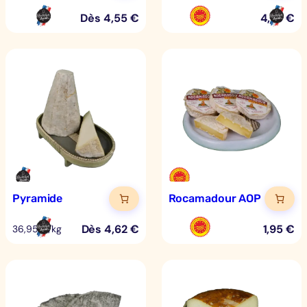
Dès
4,55
€
4,75
€
Pyramide
Rocamadour AOP
Dès
4,62
€
1,95
€
36,95 €/kg