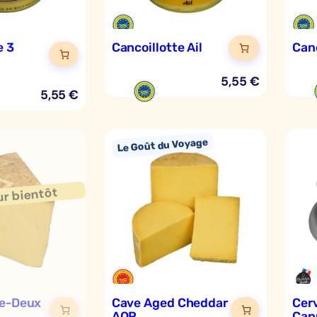
e 3
Cancoillotte Ail
Canc
5,55
€
5,55
€
re-Deux
Cave Aged Cheddar
Cerv
AOP
Can