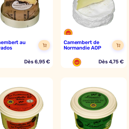
embert au
Camembert de
vados
Normandie AOP
Dès
6,95
€
Dès
4,75
€