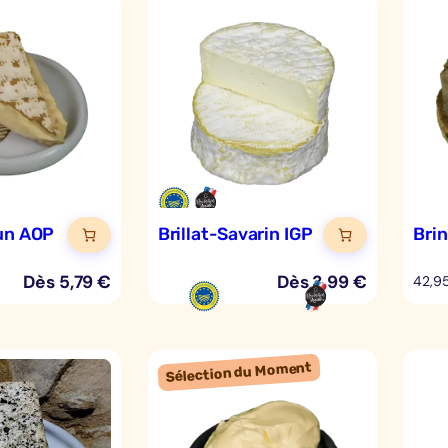
lun AOP
Brillat-Savarin IGP
Bri
Dès
5,79
€
Dès
3,99
€
42,9