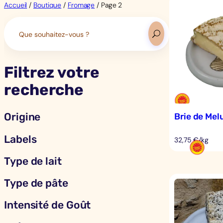
Accueil
/
Boutique
/
Fromage
/ Page 2
Search
for:
Filtrez votre
recherche
Origine
Brie de Me
Labels
32,75 €/kg
Type de lait
Type de pâte
Intensité de Goût