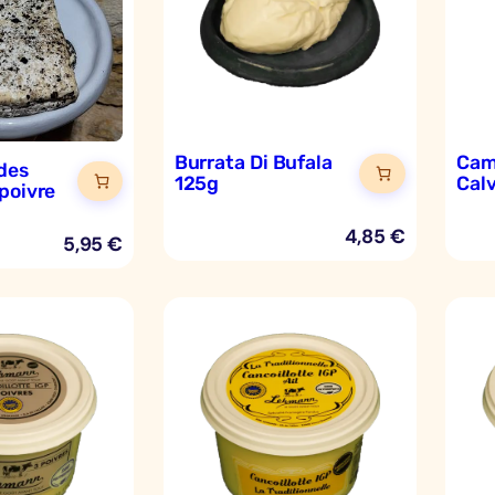
Burrata Di Bufala
Cam
des
125g
Cal
poivre
4,85
€
5,95
€