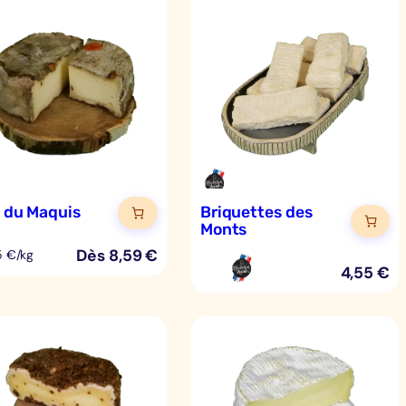
n du Maquis
Briquettes des
Monts
Dès
8,59
€
5 €/kg
4,55
€