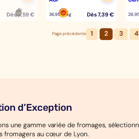
Dès
5,59
€
Dès
7,39
€
36,95 €/kg
26,9
1
2
3
4
Page précédente
ion d’Exception
ons une gamme variée de fromages, sélectionnés
rs fromagers au cœur de Lyon.