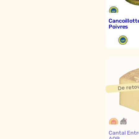
Cancoillott
Poivres
Cantal Ent
AOP