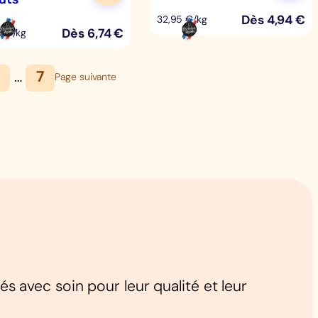
Dès
4,94
€
32,95 €/kg
Dès
6,74
€
5 €/kg
…
7
Page suivante
 avec soin pour leur qualité et leur