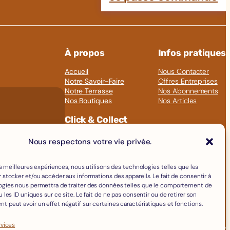
À propos
Infos pratiques
Accueil
Nous Contacter
Notre Savoir-Faire
Offres Entreprises
Notre Terrasse
Nos Abonnements
Nos Boutiques
Nos Articles
Click & Collect
Fromages
Nous respectons votre vie privée.
Boissons
Charcuterie
les meilleures expériences, nous utilisons des technologies telles que les
Épicerie Fine
 stocker et/ou accéder aux informations des appareils. Le fait de consentir à
Crèmerie
ogies nous permettra de traiter des données telles que le comportement de
Œufs
 les ID uniques sur ce site. Le fait de ne pas consentir ou de retirer son
Accessoires
 peut avoir un effet négatif sur certaines caractéristiques et fonctions.
rvices