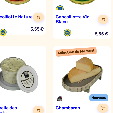
oillotte Nature
Cancoillotte Vin
Blanc
5,55
€
5,55
€
elle des
Chambaran
uts