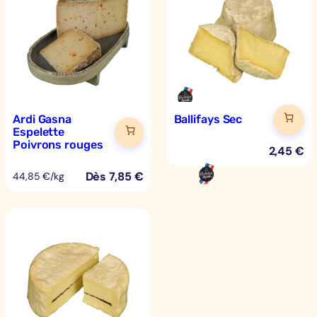
Ardi Gasna
Ballifays Sec
Espelette
Poivrons rouges
2,45
€
Dès
7,85
€
44,85 €/kg