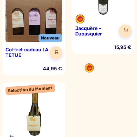
Jacquère –
Dupasquier
15,95
€
Coffret cadeau LA
TETUE
44,95
€