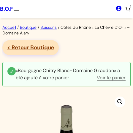
Aller
1
B.O.F
au
contenu
Accueil
/
Boutique
/
Boissons
/ Côtes du Rhône « La Chèvre D’Or » –
Domaine Alary
< Retour Boutique
«Bourgogne Chitry Blanc- Domaine Giraudon» a
été ajouté à votre panier.
Voir le panier