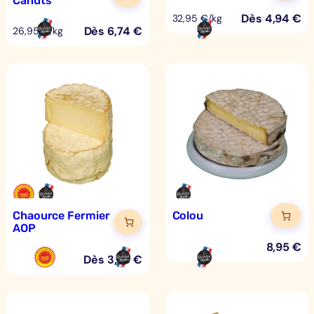
Canuts
Dès
4,94
€
32,95 €/kg
Dès
6,74
€
26,95 €/kg
Chaource Fermier
Colou
AOP
8,95
€
Dès
3,79
€