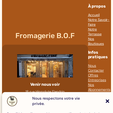
À propos
Accueil
Notre Savoir-
Faire
Notre
Fromagerie B.O.F
Terrasse
Nos
Boutiques
Infos
pratiques
Nous
Contacter
Offres
Entreprises
Venir nous voir
Nos
Abonnements
18 rue Hippolyte Flandrin
Nos Articles
69001 LYON
Nous respectons votre vie
Click &
privée.
09 82 23 41 60
Collect
contact@fromagerie-bof.fr