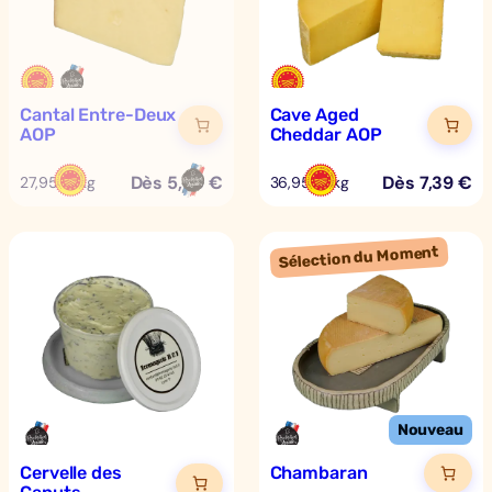
Cantal Entre-Deux
Cave Aged
AOP
Cheddar AOP
Dès
5,59
€
Dès
7,39
€
27,95 €/kg
36,95 €/kg
Cervelle des
Chambaran