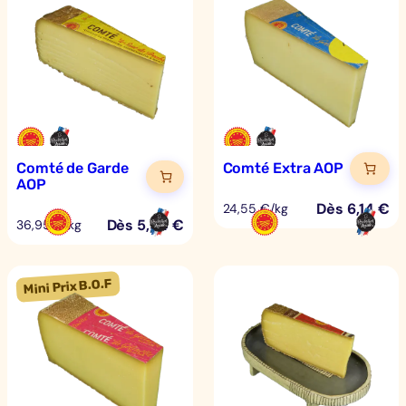
Comté de Garde
Comté Extra AOP
AOP
Dès
6,14
€
24,55 €/kg
Dès
5,54
€
36,95 €/kg