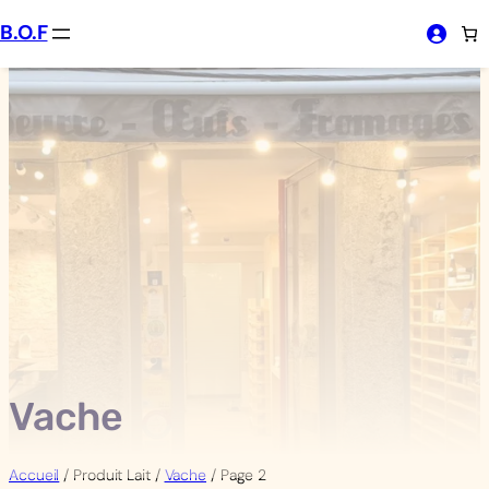
Aller
B.O.F
au
contenu
Vache
Accueil
/ Produit Lait /
Vache
/ Page 2