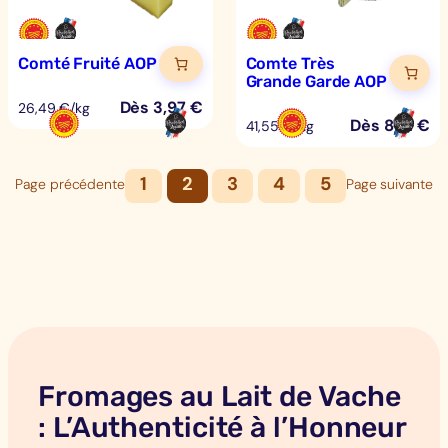
Comté Fruité AOP
Comte Très
Grande Garde AOP
Dès
3,97
€
26,49 €/kg
Dès
8,31
€
41,55 €/kg
1
2
3
4
5
Page précédente
Page suivante
Fromages au Lait de Vache
: L’Authenticité à l’Honneur