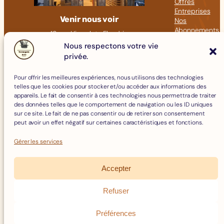
Offres
Entreprises
Venir nous voir
Nos
Abonnements
18 rue Hippolyte Flandrin
Nos Articles
69001 LYON
Nous respectons votre vie
privée.
Click &
09 82 23 41 60
Collect
contact@fromagerie-bof.fr
Pour offrir les meilleures expériences, nous utilisons des technologies
Fromages
telles que les cookies pour stocker et/ou accéder aux informations des
Boissons
appareils. Le fait de consentir à ces technologies nous permettra de traiter
Charcuterie
des données telles que le comportement de navigation ou les ID uniques
Épicerie Fine
sur ce site. Le fait de ne pas consentir ou de retirer son consentement
Crèmerie
peut avoir un effet négatif sur certaines caractéristiques et fonctions.
Œufs
Accessoires
Gérer les services
Accepter
Mentions Légales
Politique de Cookies
Refuser
Politique de confidentialité
Facebook
Instagram
Conditions Générales de Vente
Préférences
Remboursements et Retours