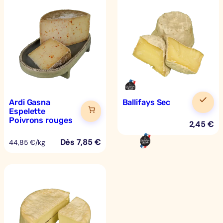
Ardi Gasna
Ballifays Sec
Espelette
Poivrons rouges
2,45
€
Dès
7,85
€
44,85 €/kg