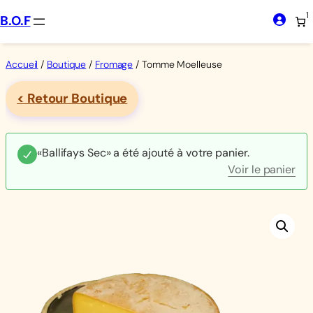
Aller
1
B.O.F
au
contenu
Accueil
/
Boutique
/
Fromage
/ Tomme Moelleuse
< Retour Boutique
«Ballifays Sec» a été ajouté à votre panier.
Voir le panier