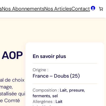
s
Nos Abonnements
Nos Articles
Contact
e AOP
En savoir plus
Origine :
France – Doubs (25)
l de choix
omage,
Composition :
Lait, presure,
tallisée qui
ferments, sel
 ce Comté
Allergènes :
Lait