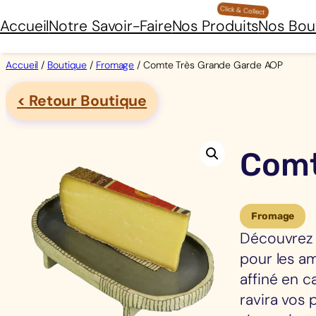
Aller
Accueil
Notre Savoir-Faire
Nos Produits
Nos Bou
au
contenu
Accueil
/
Boutique
/
Fromage
/ Comte Très Grande Garde AOP
< Retour Boutique
Comt
Fromage
Découvrez 
pour les a
affiné en c
ravira vos 