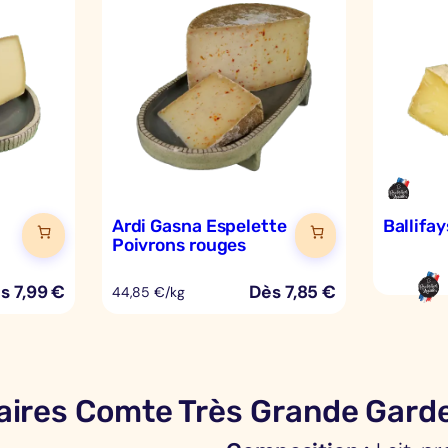
Ardi Gasna Espelette
Ballifa
Poivrons rouges
ès
7,99
€
Dès
7,85
€
44,85 €/kg
aires Comte Très Grande Gard