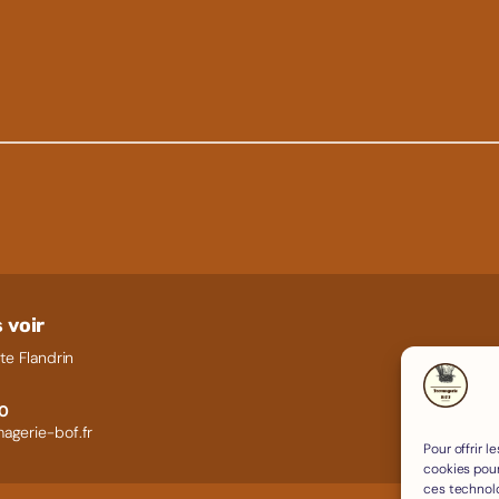
 voir
te Flandrin
60
agerie-bof.fr
Pour offrir 
cookies pour
ces technol