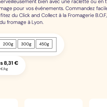
merveilleusement bien avec une raclette ou en 
romage pour vos événements. Commandez faci
ofitez du Click and Collect à la Fromagerie B.O.F
 du fromage à Lyon.
200g
300g
450g
ès
8,31
€
 €/kg