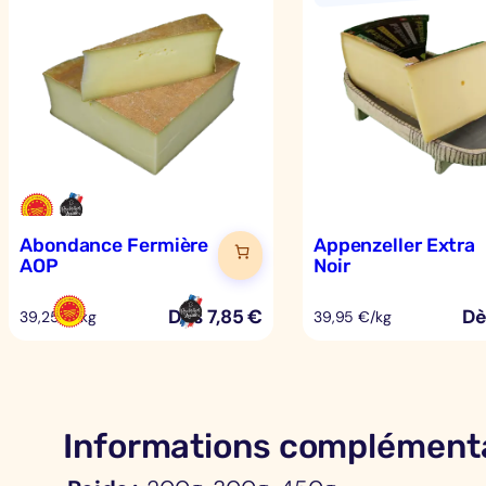
Abondance Fermière
Appenzeller Extra
AOP
Noir
Dès
7,85
€
D
39,25 €/kg
39,95 €/kg
Informations complément