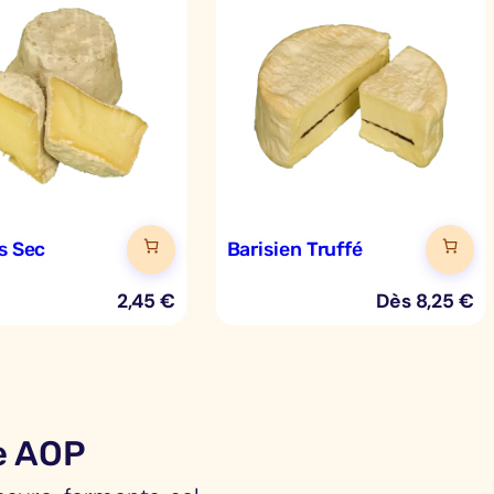
ys Sec
Barisien Truffé
2,45
€
Dès
8,25
€
e AOP