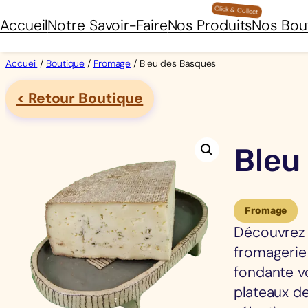
Aller
Accueil
Notre Savoir-Faire
Nos Produits
Nos Bou
au
contenu
Accueil
/
Boutique
/
Fromage
/ Bleu des Basques
< Retour Boutique
Bleu
Fromage
Découvrez l
fromagerie 
fondante vo
plateaux de