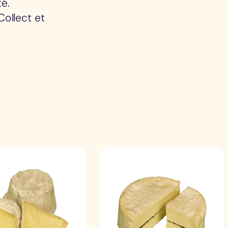
é.
ollect et