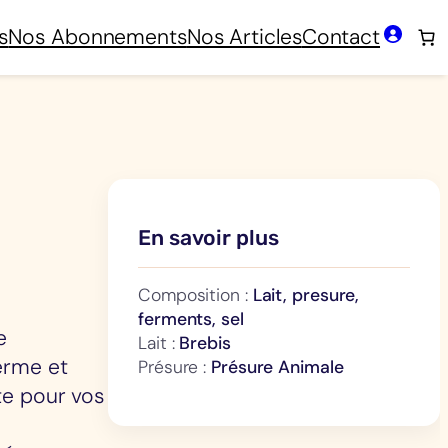
s
Nos Abonnements
Nos Articles
Contact
En savoir plus
Composition :
Lait, presure,
ferments, sel
e
Lait :
Brebis
ferme et
Présure :
Présure Animale
te pour vos