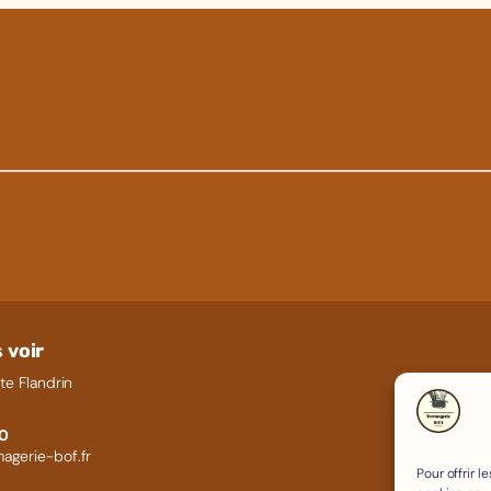
 voir
te Flandrin
60
agerie-bof.fr
Pour offrir 