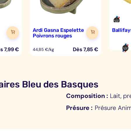
Ardi Gasna Espelette
Ballifa
Poivrons rouges
ès
7,99
€
Dès
7,85
€
44,85 €/kg
ires Bleu des Basques
Composition
Lait, p
Présure
Présure Ani