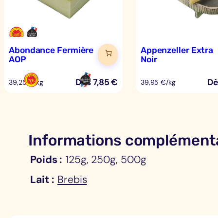
Abondance Fermière
Appenzeller Extra
AOP
Noir
Dès
7,85
€
D
39,25 €/kg
39,95 €/kg
Informations complémenta
Poids
125g, 250g, 500g
Lait
Brebis