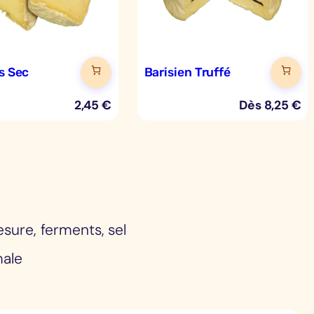
ys Sec
Barisien Truffé
2,45
€
Dès
8,25
€
resure, ferments, sel
male