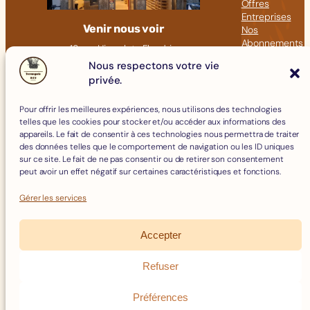
Offres
Entreprises
Venir nous voir
Nos
Abonnements
18 rue Hippolyte Flandrin
Nos Articles
69001 LYON
Nous respectons votre vie
privée.
Click &
09 82 23 41 60
Collect
contact@fromagerie-bof.fr
Pour offrir les meilleures expériences, nous utilisons des technologies
Fromages
telles que les cookies pour stocker et/ou accéder aux informations des
Boissons
appareils. Le fait de consentir à ces technologies nous permettra de traiter
Charcuterie
des données telles que le comportement de navigation ou les ID uniques
Épicerie Fine
sur ce site. Le fait de ne pas consentir ou de retirer son consentement
Crèmerie
peut avoir un effet négatif sur certaines caractéristiques et fonctions.
Œufs
Accessoires
Gérer les services
Accepter
Mentions Légales
Politique de Cookies
Refuser
Politique de confidentialité
Facebook
Instagram
Conditions Générales de Vente
Préférences
Remboursements et Retours