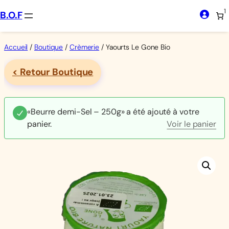
Aller
1
B.O.F
au
contenu
Accueil
/
Boutique
/
Crèmerie
/ Yaourts Le Gone Bio
< Retour Boutique
«Beurre demi-Sel – 250g» a été ajouté à votre
panier.
Voir le panier