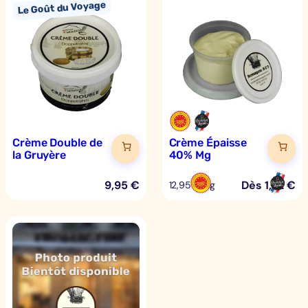
Crème Double de
Crème Épaisse
la Gruyère
40% Mg
9,95
€
Dès
1,62
€
12,95 €/kg