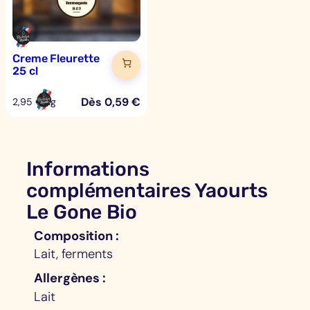
Creme Fleurette
25 cl
Dès
0,59
€
2,95 €/kg
Informations
complémentaires Yaourts
Le Gone Bio
Composition
Lait, ferments
Allergènes
Lait