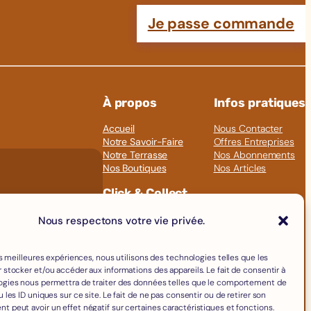
Je passe commande
À propos
Infos pratiques
Accueil
Nous Contacter
Notre Savoir-Faire
Offres Entreprises
Notre Terrasse
Nos Abonnements
Nos Boutiques
Nos Articles
Click & Collect
Fromages
Nous respectons votre vie privée.
Boissons
Charcuterie
Épicerie Fine
les meilleures expériences, nous utilisons des technologies telles que les
 stocker et/ou accéder aux informations des appareils. Le fait de consentir à
Crèmerie
ogies nous permettra de traiter des données telles que le comportement de
Œufs
 les ID uniques sur ce site. Le fait de ne pas consentir ou de retirer son
Accessoires
 peut avoir un effet négatif sur certaines caractéristiques et fonctions.