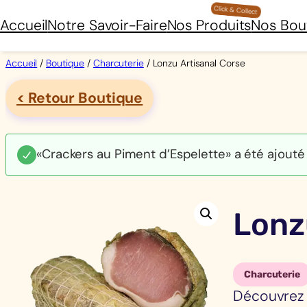
Aller
Accueil
Notre Savoir-Faire
Nos Produits
Nos Bou
au
contenu
Accueil
/
Boutique
/
Charcuterie
/ Lonzu Artisanal Corse
< Retour Boutique
«Crackers au Piment d’Espelette» a été ajouté 
Lonz
Charcuterie
Découvrez 