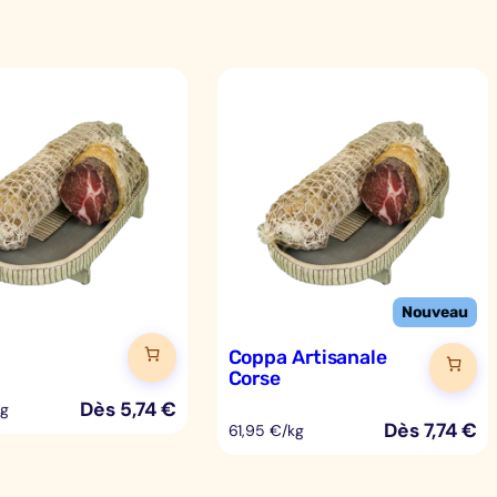
Coppa Artisanale
Corse
Dès
5,74
€
kg
Dès
7,74
€
61,95 €/kg