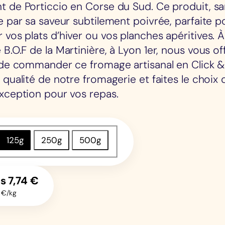
 de Porticcio en Corse du Sud. Ce produit, san
e par sa saveur subtilement poivrée, parfaite p
vos plats d’hiver ou vos planches apéritives. À
B.O.F de la Martinière, à Lyon 1er, nous vous of
 de commander ce fromage artisanal en Click & 
 qualité de notre fromagerie et faites le choix 
xception pour vos repas.
125g
250g
500g
ès
7,74
€
 €/kg