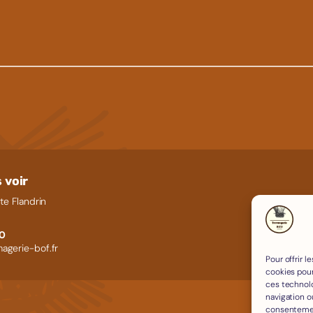
 voir
te Flandrin
60
agerie-bof.fr
Pour offrir 
cookies pour
ces technol
navigation ou
consentement