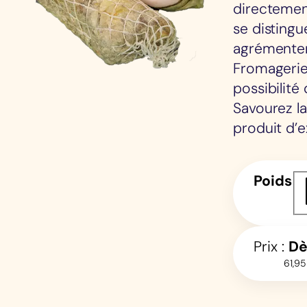
directement
se distingu
agrémenter 
Fromagerie 
possibilité
Savourez la
produit d’e
Poids
Prix :
D
61,95