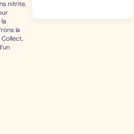
s nitrite,
our
 la
frons la
Collect.
d’un