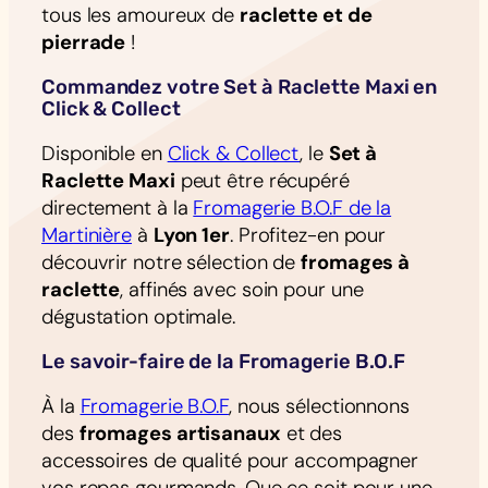
tous les amoureux de
raclette et de
pierrade
!
Commandez votre Set à Raclette Maxi en
Click & Collect
Disponible en
Click & Collect
, le
Set à
Raclette Maxi
peut être récupéré
directement à la
Fromagerie B.O.F de la
Martinière
à
Lyon 1er
. Profitez-en pour
découvrir notre sélection de
fromages à
raclette
, affinés avec soin pour une
dégustation optimale.
Le savoir-faire de la Fromagerie B.O.F
À la
Fromagerie B.O.F
, nous sélectionnons
des
fromages artisanaux
et des
accessoires de qualité pour accompagner
vos repas gourmands. Que ce soit pour une