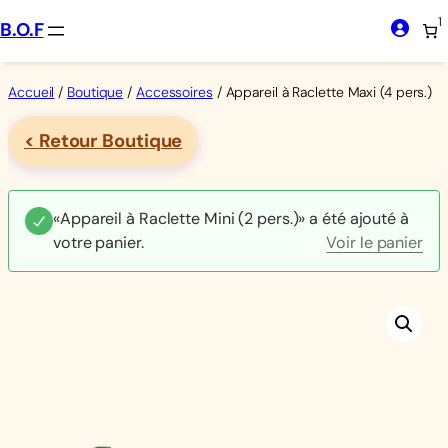
Aller
1
B.O.F
au
contenu
Accueil
/
Boutique
/
Accessoires
/ Appareil à Raclette Maxi (4 pers.)
< Retour Boutique
«Appareil à Raclette Mini (2 pers.)» a été ajouté à
votre panier.
Voir le panier