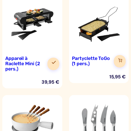
t
t
e
M
a
x
i
(
Appareil à
Partyclette ToGo
4
Raclette Mini (2
(1 pers.)
p
pers.)
e
15,95
€
39,95
€
r
s
.
)