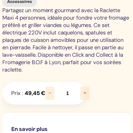
Accessoires
Partagez un moment gourmand avec la Raclette
Maxi 4 personnes, idéale pour fondre votre fromage
préféré et griller viandes ou légumes. Ce set
électrique 220V inclut caquelons, spatules et
plaques de cuisson amovibles pour une utilisation
en pierrade. Facile à nettoyer, il passe en partie au
lave-vaisselle. Disponible en Click and Collect à la
Fromagerie B.O.F à Lyon, parfait pour vos soirées
raclette.
q
Prix :
49,45
€
−
+
u
a
n
t
i
En savoir plus