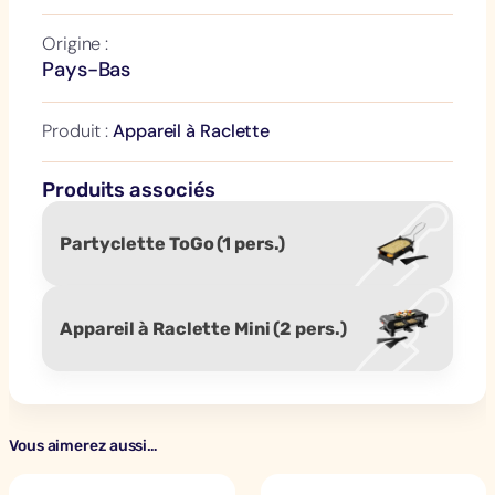
t
é
Origine :
d
Pays-Bas
e
A
Produit :
Appareil à Raclette
p
p
Produits associés
a
r
Partyclette ToGo (1 pers.)
e
i
l
Appareil à Raclette Mini (2 pers.)
à
R
a
c
l
Vous aimerez aussi…
e