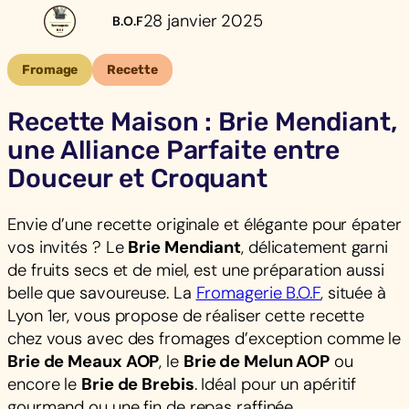
28 janvier 2025
B.O.F
Fromage
Recette
Recette Maison : Brie Mendiant,
une Alliance Parfaite entre
Douceur et Croquant
Envie d’une recette originale et élégante pour épater
vos invités ? Le
Brie Mendiant
, délicatement garni
de fruits secs et de miel, est une préparation aussi
belle que savoureuse. La
Fromagerie B.O.F
, située à
Lyon 1er, vous propose de réaliser cette recette
chez vous avec des fromages d’exception comme le
Brie de Meaux AOP
, le
Brie de Melun AOP
ou
encore le
Brie de Brebis
. Idéal pour un apéritif
gourmand ou une fin de repas raffinée.