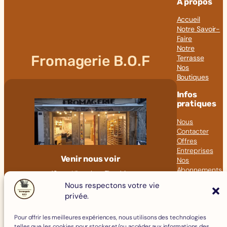
À propos
Accueil
Notre Savoir-
Faire
Notre
Fromagerie B.O.F
Terrasse
Nos
Boutiques
Infos
pratiques
Nous
Contacter
Offres
Entreprises
Venir nous voir
Nos
Abonnements
18 rue Hippolyte Flandrin
Nos Articles
69001 LYON
Nous respectons votre vie
privée.
Click &
09 82 23 41 60
Collect
contact@fromagerie-bof.fr
Pour offrir les meilleures expériences, nous utilisons des technologies
Fromages
telles que les cookies pour stocker et/ou accéder aux informations des