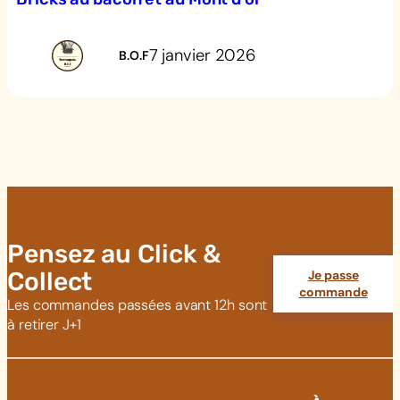
7 janvier 2026
B.O.F
Pensez au Click &
Collect
Je passe
commande
Les commandes passées avant 12h sont
à retirer J+1