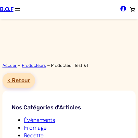
Aller
B.O.F
au
contenu
Accueil
–
Producteurs
–
Producteur Test #1
< Retour
Nos Catégories d’Articles
Évènements
Fromage
Recette