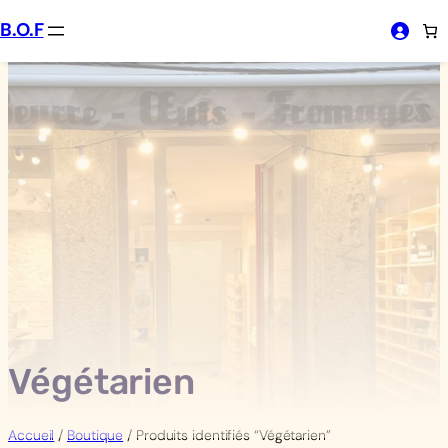
Aller
B.O.F
au
contenu
Végétarien
Accueil
/
Boutique
/ Produits identifiés “Végétarien”