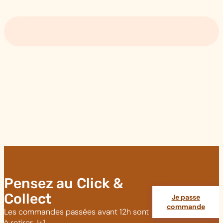
Pensez au Click &
Collect
Je passe
commande
Les commandes passées avant 12h sont
à retirer J+1