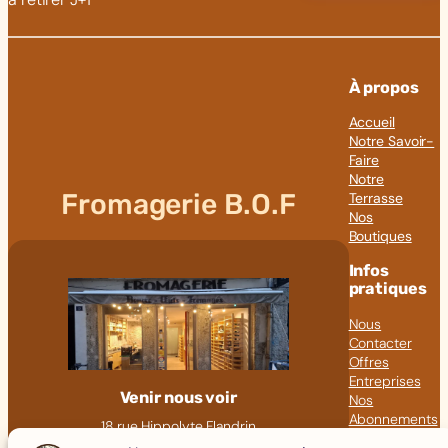
À propos
Accueil
Notre Savoir-
Faire
Notre
Fromagerie B.O.F
Terrasse
Nos
Boutiques
Infos
pratiques
Nous
Contacter
Offres
Entreprises
Venir nous voir
Nos
Abonnements
18 rue Hippolyte Flandrin
Nos Articles
69001 LYON