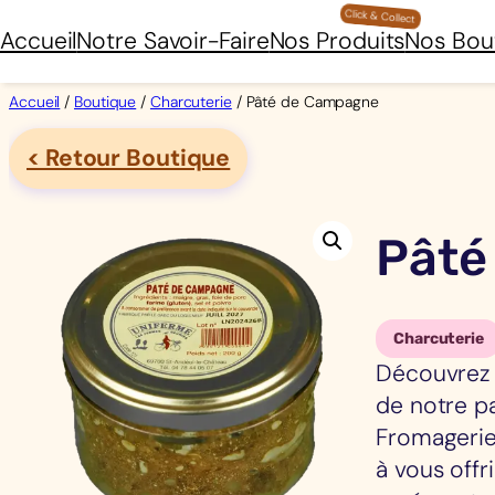
Aller
Accueil
Notre Savoir-Faire
Nos Produits
Nos Bou
au
contenu
Accueil
/
Boutique
/
Charcuterie
/ Pâté de Campagne
< Retour Boutique
Pâté
Charcuterie
Découvrez 
de notre pa
Fromagerie
à vous offr