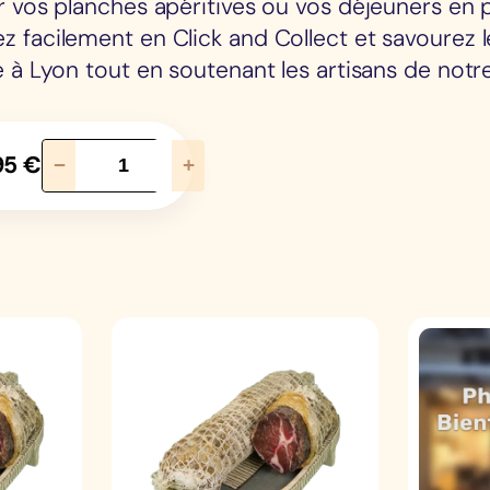
vos planches apéritives ou vos déjeuners en pl
facilement en Click and Collect et savourez l
à Lyon tout en soutenant les artisans de notre
q
95
€
−
+
u
a
n
t
i
t
é
d
e
P