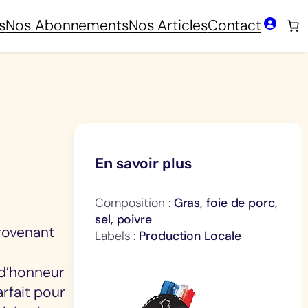
s
Nos Abonnements
Nos Articles
Contact
En savoir plus
Composition :
Gras, foie de porc,
sel, poivre
rovenant
Labels :
Production Locale
 d’honneur
arfait pour