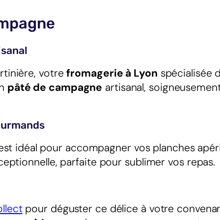
ampagne
isanal
rtinière, votre
fromagerie à Lyon
spécialisée d
un
pâté de campagne
artisanal, soigneusement
.
Gourmands
est idéal pour accompagner vos planches apérit
xceptionnelle, parfaite pour sublimer vos repas.
llect
pour déguster ce délice à votre convenan