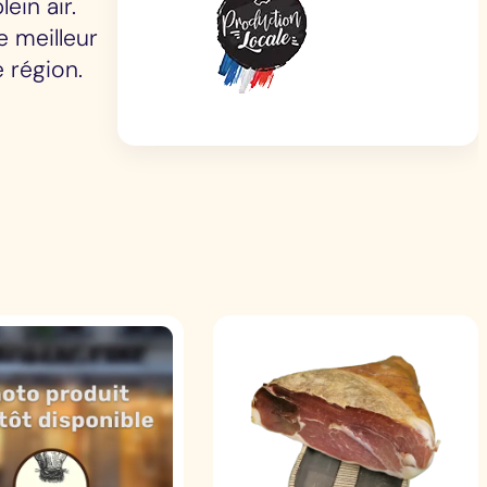
ein air.
e meilleur
 région.