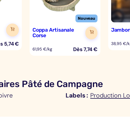
â
t
é
d
Coppa Artisanale
Jambon
Corse
e
ès
5,74
€
38,95 €/k
C
Dès
7,74
€
61,95 €/kg
a
m
p
a
aires Pâté de Campagne
g
oivre
Labels
Production Lo
n
e