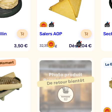
llin
Salers AOP
Sec
3,50
€
Dès
4,04
€
32,35 €/kg