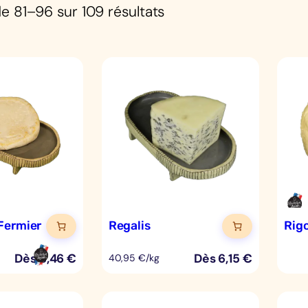
e 81–96 sur 109 résultats
Fermier
Regalis
Rig
Dès
8,46
€
Dès
6,15
€
40,95 €/kg