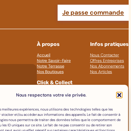
Je passe commande
À propos
Infos pratiques
Accueil
Nous Contacter
Notre Savoir-Faire
Offres Entreprises
Notre Terrasse
Nos Abonnements
Nos Boutiques
Nos Articles
Click & Collect
Fromages
Nous respectons votre vie privée.
Boissons
Charcuterie
les meilleures expériences, nous utilisons des technologies telles que les
Épicerie Fine
 stocker et/ou accéder aux informations des appareils. Le fait de consentir à
Crèmerie
ogies nous permettra de traiter des données telles que le comportement de
Œufs
 les ID uniques sur ce site. Le fait de ne pas consentir ou de retirer son
Accessoires
 peut avoir un effet négatif sur certaines caractéristiques et fonctions.