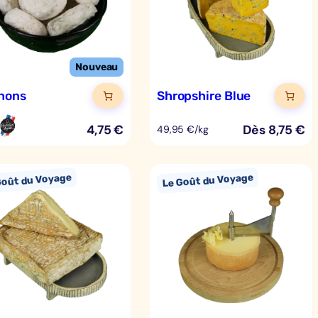
hons
Shropshire Blue
4,75
€
Dès
8,75
€
49,95 €/kg