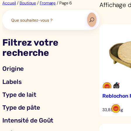
Accueil
/
Boutique
/
Fromage
/ Page 6
Affichage d
Search
for:
Filtrez votre
recherche
Origine
Labels
Type de lait
Reblochon 
Type de pâte
33,85 €/kg
Intensité de Goût