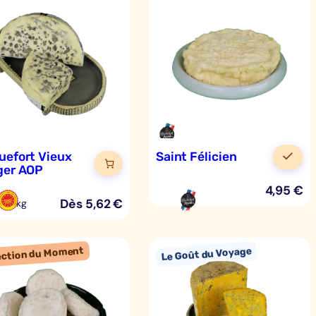
uefort Vieux
Saint Félicien
ger AOP
4,95
€
Dès
5,62
€
5 €/kg