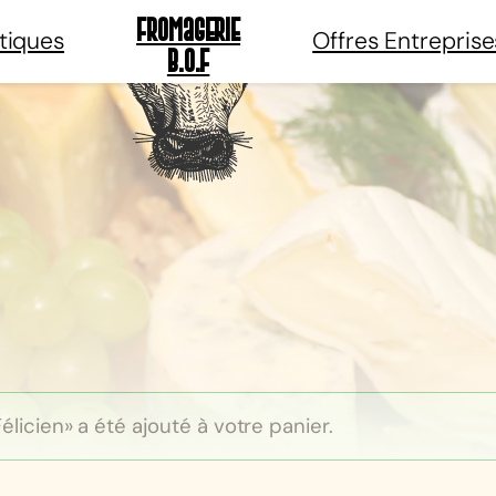
Fromagerie
tiques
Offres Entreprise
B.O.F
Félicien» a été ajouté à votre panier.