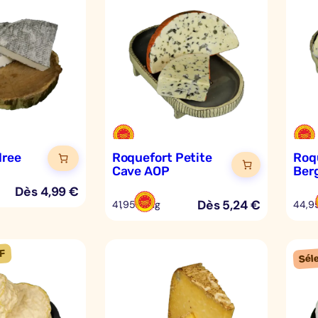
dree
Roquefort Petite
Roq
Cave AOP
Ber
Dès
4,99
€
Dès
5,24
€
41,95 €/kg
44,9