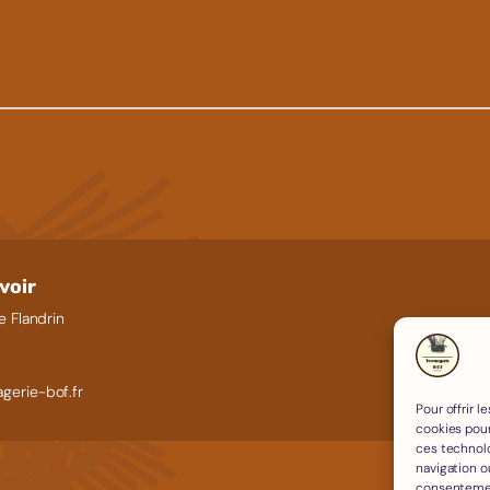
voir
e Flandrin
0
gerie-bof.fr
Pour offrir 
cookies pour
ces technol
navigation ou
consentement