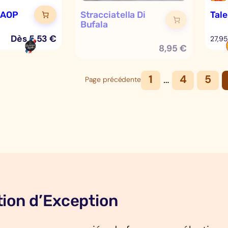
 AOP
Stracciatella Di
Tal
Bufala
Dès
5,53
€
27,95
8,95
€
1
…
4
5
Page précédente
ion d’Exception