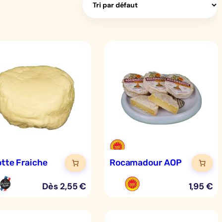
otte Fraiche
Rocamadour AOP
Dès
2,55
€
1,95
€