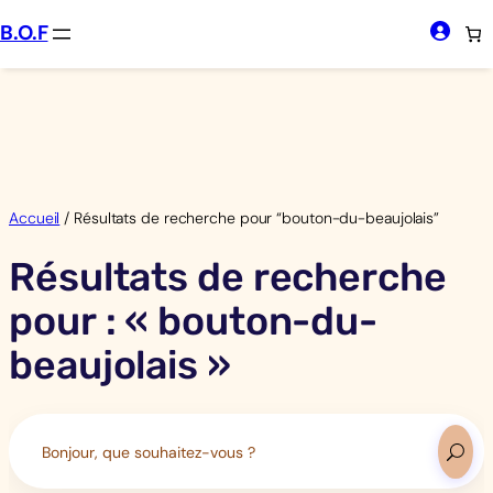
Aller
B.O.F
au
contenu
Accueil
/ Résultats de recherche pour “bouton-du-beaujolais”
Résultats de recherche
pour : « bouton-du-
beaujolais »
Search
for: