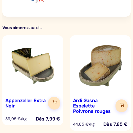
Vous aimerez aussi…
Appenzeller Extra
Ardi Gasna
Noir
Espelette
Poivrons rouges
Dès
7,99
€
39,95 €/kg
Dès
7,85
€
44,85 €/kg