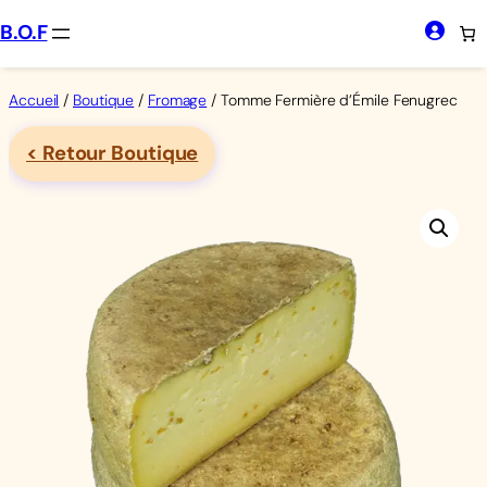
Aller
B.O.F
au
contenu
Accueil
/
Boutique
/
Fromage
/ Tomme Fermière d’Émile Fenugrec
< Retour Boutique