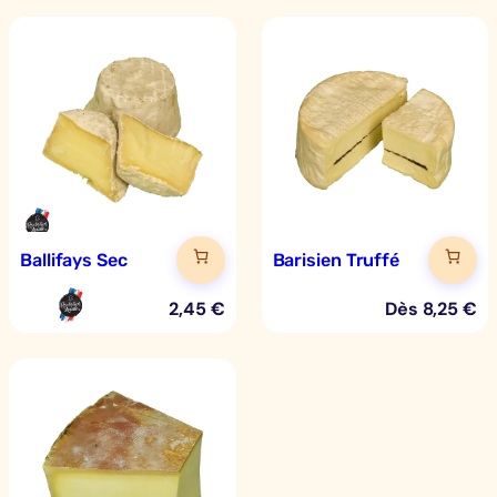
Ballifays Sec
Barisien Truffé
2,45
€
Dès
8,25
€