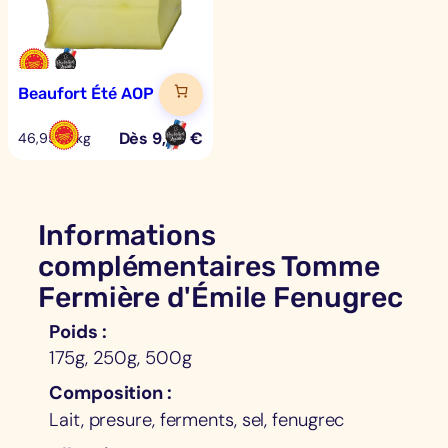
Beaufort Été AOP
Dès
9,39
€
46,95 €/kg
Informations
complémentaires Tomme
Fermière d'Émile Fenugrec
Poids
175g, 250g, 500g
Composition
Lait, presure, ferments, sel, fenugrec