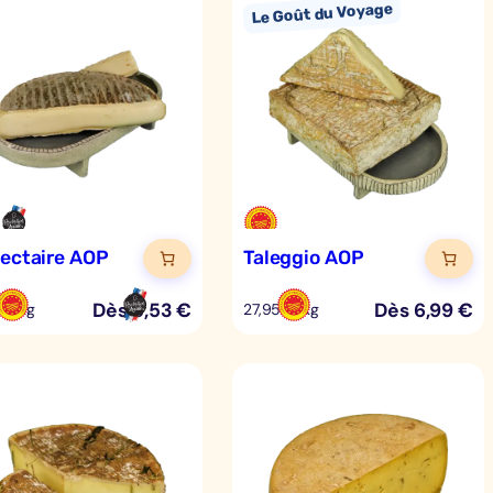
Nectaire AOP
Taleggio AOP
Dès
5,53
€
Dès
6,99
€
 €/kg
27,95 €/kg