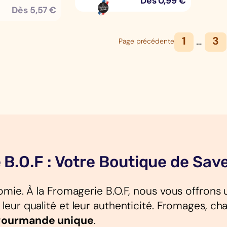
Dès
0,99
€
Dès
5,57
€
1
…
3
Page précédente
 B.O.F : Votre Boutique de Sav
mie. À la Fromagerie B.O.F, nous vous offrons 
eur qualité et leur authenticité. Fromages, char
gourmande unique
.