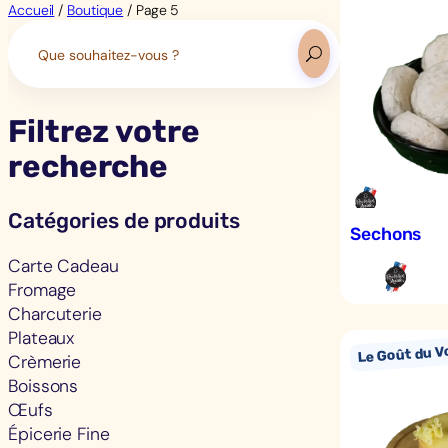
Accueil
/
Boutique
/ Page 5
Search
for:
Filtrez votre
recherche
Catégories de produits
Sechons
Carte Cadeau
Fromage
Charcuterie
Plateaux
Crèmerie
Boissons
Œufs
Épicerie Fine