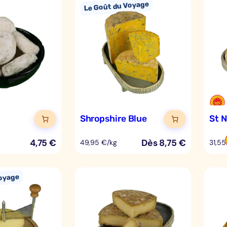
Shropshire Blue
St 
4,75
€
Dès
8,75
€
49,95 €/kg
31,55