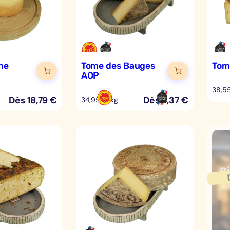
ne
Tome des Bauges
Tom
P
AOP
38,5
Dès
18,79
€
Dès
4,37
€
34,95 €/kg