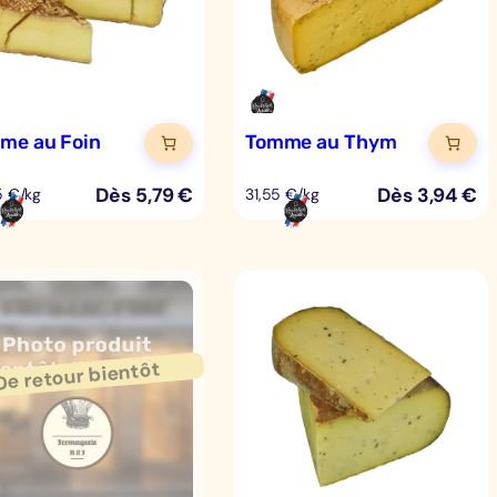
me au Foin
Tomme au Thym
Dès
5,79
€
Dès
3,94
€
5 €/kg
31,55 €/kg