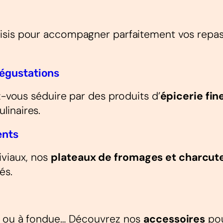
sis pour accompagner parfaitement vos repas. 
Dégustations
z-vous séduire par des produits d’
épicerie fin
linaires.
ents
viaux, nos
plateaux de fromages et charcut
és.
te ou à fondue… Découvrez nos
accessoires
pou