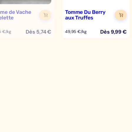
me de Vache
Tomme Du Berry
elette
aux Truffes
Dès
5,74
€
Dès
9,99
€
5 €/kg
49,95 €/kg