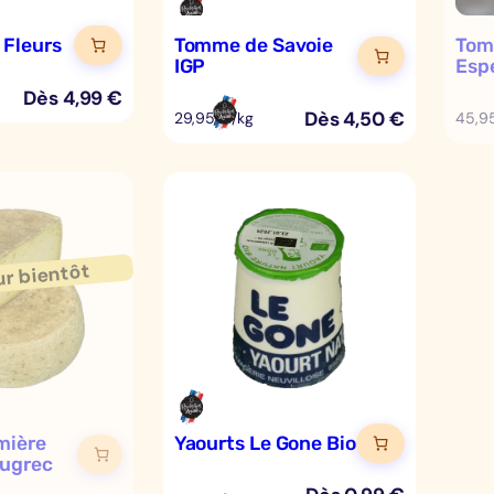
Fleurs
Tomme de Savoie
Tom
IGP
Esp
Dès
4,99
€
Dès
4,50
€
29,95 €/kg
45,9
mière
Yaourts Le Gone Bio
nugrec