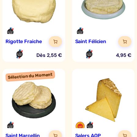
Rigotte Fraiche
Saint Félicien
Dès
2,55
€
4,95
€
Saint Marcellin
Salers AOP