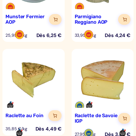
Munster Fermier
Parmigiano
AOP
Reggiano AOP
Dès
6,25
€
Dès
4,24
€
25,95 €/kg
33,95 €/kg
Raclette au Foin
Raclette de Savoie
IGP
Dès
4,49
€
35,85 €/kg
Dès
3,50
€
27,95 €/kg