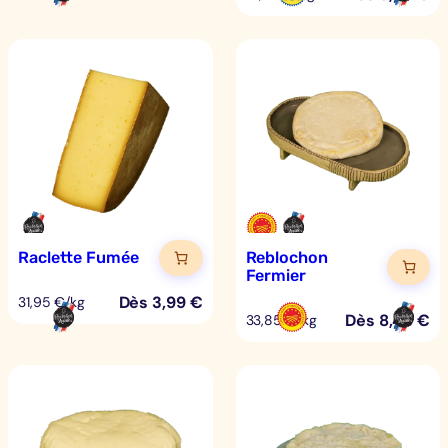
Raclette Fumée
Reblochon
Fermier
Dès
3,99
€
31,95 €/kg
Dès
8,46
€
33,85 €/kg