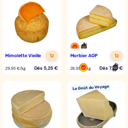
Mimolette Vieille
Morbier AOP
Dès
5,25
€
Dès
7,24
€
29,95 €/kg
28,95 €/kg