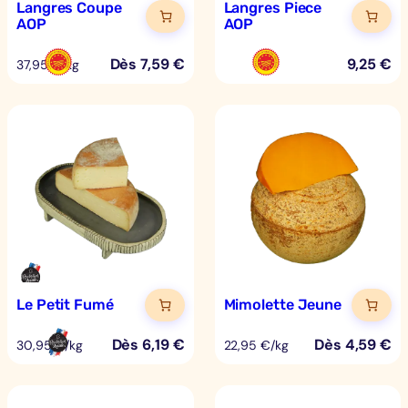
Langres Coupe
Langres Piece
AOP
AOP
Dès
7,59
€
9,25
€
37,95 €/kg
Le Petit Fumé
Mimolette Jeune
Dès
6,19
€
Dès
4,59
€
30,95 €/kg
22,95 €/kg