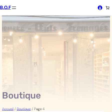
Aller
B.O.F
au
contenu
Boutique
Accueil
/
Boutique
/ Page 4