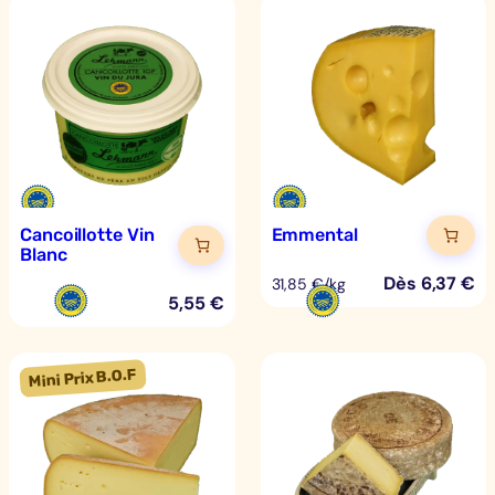
Cancoillotte Vin
Emmental
Blanc
Dès
6,37
€
31,85 €/kg
5,55
€