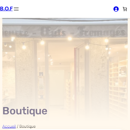
Aller
B.O.F
au
contenu
Boutique
Accueil
/ Boutique