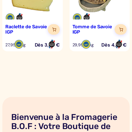
Raclette de Savoie
Tomme de Savoie
IGP
IGP
Dès
3,50
€
Dès
4,50
€
27,95 €/kg
29,95 €/kg
Bienvenue à la Fromagerie
B.O.F : Votre Boutique de