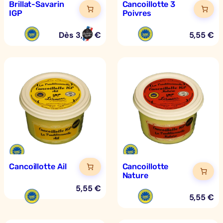
Brillat-Savarin
Cancoillotte 3
IGP
Poivres
Dès
3,99
€
5,55
€
Cancoillotte Ail
Cancoillotte
Nature
5,55
€
5,55
€